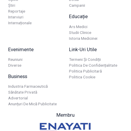
Știri
Campanii
Reportaje
Educație
Interviuri
Internaționale
Ars Medici
Studii Clinice
Istoria Medicinei
Evenimente
Link-Uri Utile
Reuniuni
Termeni Și Condiții
Diverse
Politica De Confidențialitate
Politica Publicitară
Business
Politica Cookie
Industria Farmaceutică
Sănătate Privată
Advertorial
Anunțuri De Mică Publicitate
Membru