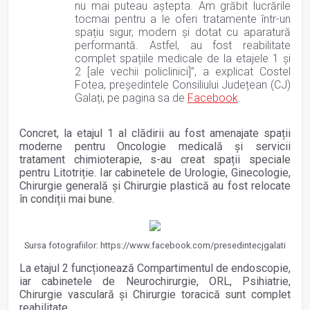
nu mai puteau aștepta. Am grăbit lucrările
tocmai pentru a le oferi tratamente într-un
spațiu sigur, modern și dotat cu aparatură
performantă. Astfel, au fost reabilitate
complet spațiile medicale de la etajele 1 și
2
[ale vechii policlinici]
”, a explicat Costel
Fotea, președintele Consiliului Județean (CJ)
Galați, pe pagina sa de
Facebook
.
Concret, la etajul 1 al clădirii au fost amenajate spații
moderne pentru Oncologie medicală și servicii
tratament chimioterapie, s-au creat spații speciale
pentru Litotriție. Iar cabinetele de Urologie, Ginecologie,
Chirurgie generală și Chirurgie plastică au fost relocate
în condiții mai bune.
Sursa fotografiilor: https://www.facebook.com/presedintecjgalati
La etajul 2 funcționează Compartimentul de endoscopie,
iar cabinetele de Neurochirurgie, ORL, Psihiatrie,
Chirurgie vasculară și Chirurgie toracică sunt complet
reabilitate.