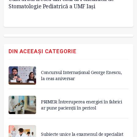
Stomatologie Pediatrică a UMF Iași
si
DIN ACEEAȘI CATEGORIE
Concursul Internațional George Enescu,
la ceas aniversar
PRIMER: Întreruperea energiei în fabrici
ar pune pacienții în pericol
Subiecte unice la examenul de specialist