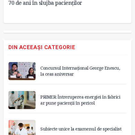
și
70 de ani în slujba pacienților
at
DIN ACEEAȘI CATEGORIE
Concursul Internațional George Enescu,
la ceas aniversar
PRIMER: Întreruperea energiei în fabrici
ar pune pacienții în pericol
Subiecte unice la examenul de specialist