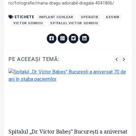
ro/fotografie/mana-dragu-adorabil-dragala-4041806/
ETICHETE
IMPLANT COHLEAR
OPERATIE
ASSMB
VICTOR GOMOIU
SPITALUL VICTOR GOMOIU
PE ACEEAȘI TEMĂ:
tă
Spitalul „Dr. Victor Babeș” București a aniversat
Bu