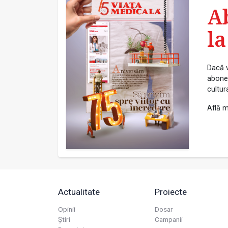
A
la
Dacă v
abonea
cultur
Află m
Actualitate
Proiecte
Opinii
Dosar
Știri
Campanii