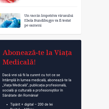
Un vaccin împotriva virusului
Ebola Bundibugyo va fi testat
pe oameni
Abonează-te la Viața
Medicală!
Dacă vrei să fii la curent cu tot ce se
întâmplă în lumea medicală, abonează-te la
„Viața Medicală”, publicația profesională,
socială și culturală a profesioniștilor în
Sănătate din România!
Tipărit + digital – 200 de lei