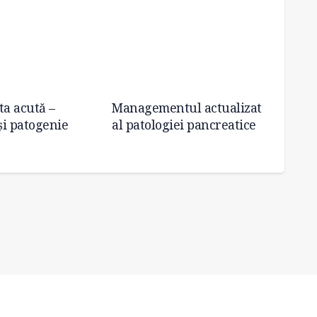
ta acută –
Managementul actualizat
Pancre
și patogenie
al patologiei pancreatice
diagno
medic