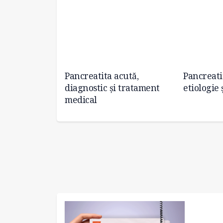
l actualizat
Pancreatita acută,
Pancreati
 pancreatice
diagnostic și tratament
etiologie 
medical