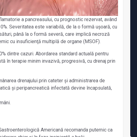
flamatorie a pancreasului, cu prognostic rezervat, având
10%. Severitatea este variabilă, de la o formă ușoară, cu
rsături, până la o formă severă, care implică necroză
emic cu insuficienţă multiplă de organe (MSOF).
0% dintre cazuri. Abordarea standard actuală pentru
tă în terapie minim invazivă, progresivă, cu drenaj prin
ânarea drenajului prin cateter și administrarea de
tică și peripancreatică infectată devine încapsulată,
ămâni.
a Gastroenterologică Americană recomanda puternic ca