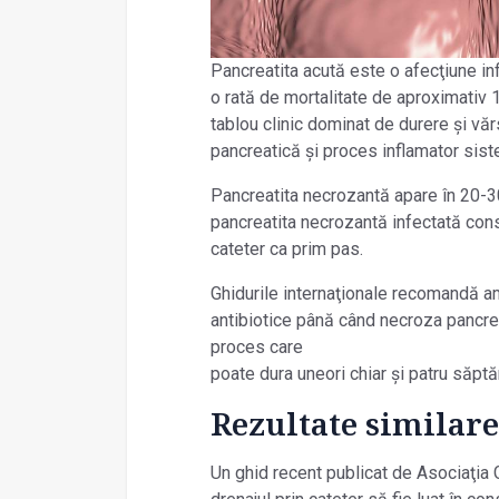
Pancreatita acută este o afecţiune in
o rată de mortalitate de aproximativ 
tablou clinic dominat de durere și vă
pancreatică și proces inflamator sist
Pancreatita necrozantă apare în 20-3
pancreatita necrozantă infectată cons
cateter ca prim pas.
Ghidurile internaţionale recomandă am
antibiotice până când necroza pancrea
proces care
poate dura uneori chiar și patru săpt
Rezultate similare
Un ghid recent publicat de Asociaţi