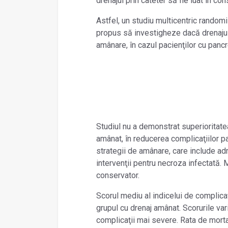
drenajul prin cateter să fie luat în con
Astfel, un studiu multicentric randomi
propus să investigheze dacă drenajul 
amânare, în cazul pacienţilor cu pancr
Studiul nu a demonstrat superioritatea
amânat, în reducerea complicaţiilor p
strategii de amânare, care include ad
intervenţii pentru necroza infectată. M
conservator.
Scorul mediu al indicelui de complicaţ
grupul cu drenaj amânat. Scorurile var
complicaţii mai severe. Rata de mortal