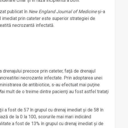
siderare chiar și în faza incipientă a bolii.
zat publicat în
New England Journal of Medicine
și-a
imediat prin cateter este superior strategiei de
eatită necrozantă infectată.
 drenajului precoce prin cateter, faţă de drenajul
ancreatitei necrozante infectate. Prin adoptarea unei
ministrarea de antibiotice, s-au efectuat mai puţine
ai mult de o treime dintre pacienţi au fost astfel trataţi
ii a fost de 57 în grupul cu drenaj imediat și de 58 în
iază de la 0 la 100, scorurile mai mari indicând
itate a fost de 13% în grupul cu drenaj imediat și de