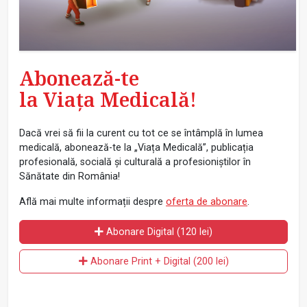
Abonează-te
la Viața Medicală!
Dacă vrei să fii la curent cu tot ce se întâmplă în lumea
medicală, abonează-te la „Viața Medicală”, publicația
profesională, socială și culturală a profesioniștilor în
Sănătate din România!
Află mai multe informații despre
oferta de abonare
.
Abonare Digital (120 lei)
Abonare Print + Digital (200 lei)