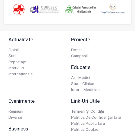
Actualitate
Proiecte
Opinii
Dosar
Știri
Campanii
Reportaje
Educație
Interviuri
Internaționale
Ars Medici
Studii Clinice
Istoria Medicinei
Evenimente
Link-Uri Utile
Reuniuni
Termeni Și Condiții
Diverse
Politica De Confidențialitate
Politica Publicitară
Business
Politica Cookie