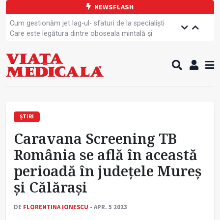
NEWSFLASH
Cum gestionăm jet lag-ul- sfaturi de la specialiști
Care este legătura dintre oboseala mintală și
caniculă?
Campanie de prevenție dedicată sportivelor
Un nou studiu pentru testarea unui vaccin împotriva
tulpinei Bundibugyo a virusului Ebola
Alăptarea, esențială pentru sănătatea mamei și
copilului
Cartea electronică de identitate, noul card de
sănătate
ȘTIRI
Copiii europeni, într-o formă fizică tot mai proastă
Caravana Screening TB
Demersuri pentru acces transfrontalier la date
medicale
România se află în această
Contractul cadru ar putea fi modificat
perioadă în județele Mureș
Comercializarea unor medicamente, blocată
temporar
și Călărași
DE
FLORENTINA IONESCU
- APR. 5 2023