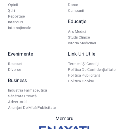
Opinii
Dosar
Știri
Campanii
Reportaje
Educație
Interviuri
Internaționale
Ars Medici
Studii Clinice
Istoria Medicinei
Evenimente
Link-Uri Utile
Reuniuni
Termeni Și Condiții
Diverse
Politica De Confidențialitate
Politica Publicitară
Business
Politica Cookie
Industria Farmaceutică
Sănătate Privată
Advertorial
Anunțuri De Mică Publicitate
Membru