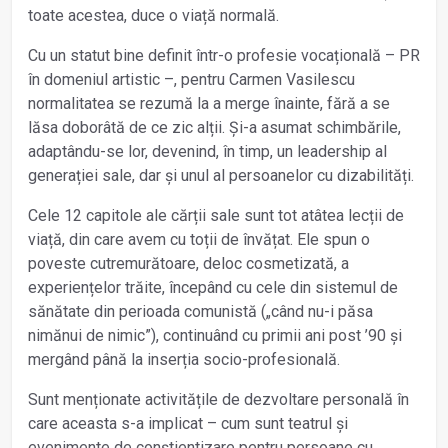
toate acestea, duce o viață normală.
Cu un statut bine definit într-o profesie vocațională – PR
în domeniul artistic –, pentru Carmen Vasilescu
normalitatea se rezumă la a merge înainte, fără a se
lăsa doborâtă de ce zic alții. Și-a asumat schimbările,
adaptându-se lor, devenind, în timp, un leadership al
generației sale, dar și unul al persoanelor cu dizabilități.
Cele 12 capitole ale cărții sale sunt tot atâtea lecții de
viață, din care avem cu toții de învățat. Ele spun o
poveste cutremurătoare, deloc cosmetizată, a
experiențelor trăite, începând cu cele din sistemul de
sănătate din perioada comunistă („când nu-i păsa
nimănui de nimic”), continuând cu primii ani post ’90 și
mergând până la inserția socio-profesională.
Sunt menționate activitățile de dezvoltare personală în
care aceasta s-a implicat – cum sunt teatrul și
evenimente de conștientizare pentru persoane cu