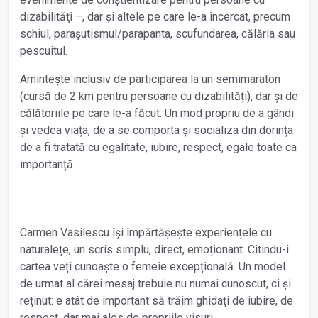
dizabilităţi –, dar și altele pe care le-a încercat, precum
schiul, parașutismul/parapanta, scufundarea, călăria sau
pescuitul.
Amintește inclusiv de participarea la un semimaraton
(cursă de 2 km pentru persoane cu dizabilități), dar și de
călătoriile pe care le-a făcut. Un mod propriu de a gândi
și vedea viața, de a se comporta și socializa din dorința
de a fi tratată cu egalitate, iubire, respect, egale toate ca
importanță.
Carmen Vasilescu își împărtășește experiențele cu
naturalețe, un scris simplu, direct, emoționant. Citindu-i
cartea veți cunoaște o femeie excepțională. Un model
de urmat al cărei mesaj trebuie nu numai cunoscut, ci și
reținut: e atât de important să trăim ghidați de iubire, de
respect, dar mai ales de propriile visuri.