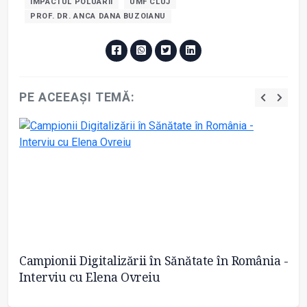
IMPACTUL POLUARII
UMF CLUJ
PROF. DR. ANCA DANA BUZOIANU
PE ACEEAȘI TEMĂ:
Campionii Digitalizării în Sănătate în România -
Pe
Interviu cu Elena Ovreiu
de