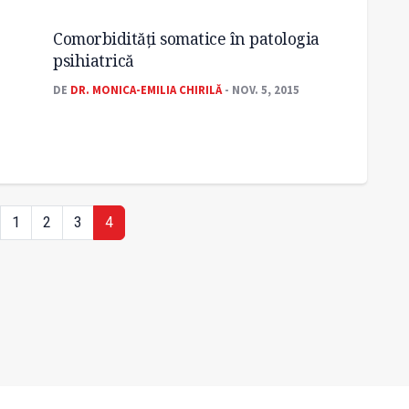
Comorbidități somatice în patologia
psihiatrică
DE
DR. MONICA-EMILIA CHIRILĂ
- NOV. 5, 2015
1
2
3
4