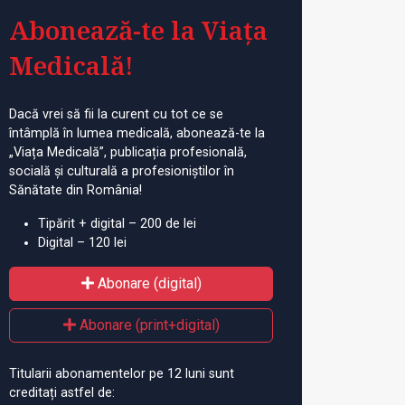
Abonează-te la Viața
Medicală!
Dacă vrei să fii la curent cu tot ce se
întâmplă în lumea medicală, abonează-te la
„Viața Medicală”, publicația profesională,
socială și culturală a profesioniștilor în
Sănătate din România!
Tipărit + digital – 200 de lei
Digital – 120 lei
Abonare (digital)
Abonare (print+digital)
Titularii abonamentelor pe 12 luni sunt
creditați astfel de: