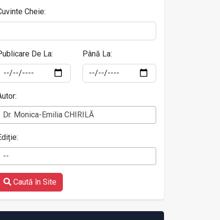
Cuvinte Cheie:
Publicare De La:
Până La:
Autor:
Dr. Monica-Emilia CHIRILĂ
Ediție:
--
Caută în Site