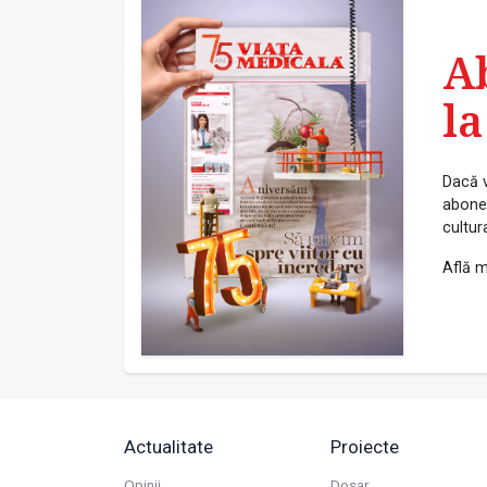
A
la
Dacă v
abonea
cultur
Află m
Actualitate
Proiecte
Opinii
Dosar