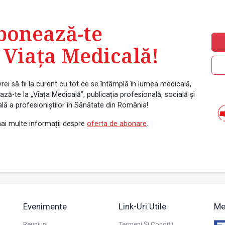
bonează-te
 Viața Medicală!
rei să fii la curent cu tot ce se întâmplă în lumea medicală,
ză-te la „Viața Medicală”, publicația profesională, socială și
ală a profesioniștilor în Sănătate din România!
ai multe informații despre
oferta de abonare
.
Evenimente
Link-Uri Utile
Me
Reuniuni
Termeni Și Condiții