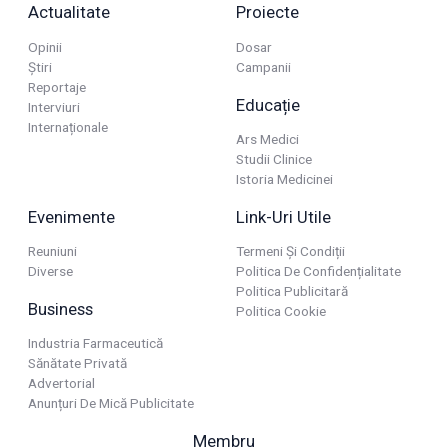
Actualitate
Proiecte
Opinii
Dosar
Știri
Campanii
Reportaje
Educație
Interviuri
Internaționale
Ars Medici
Studii Clinice
Istoria Medicinei
Evenimente
Link-Uri Utile
Reuniuni
Termeni Și Condiții
Diverse
Politica De Confidențialitate
Politica Publicitară
Business
Politica Cookie
Industria Farmaceutică
Sănătate Privată
Advertorial
Anunțuri De Mică Publicitate
Membru