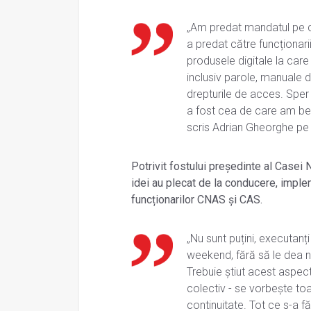
„Am predat mandatul pe ca
a predat către funcționari
produsele digitale la care
inclusiv parole, manuale d
drepturile de acces. Sper 
a fost cea de care am ben
scris Adrian Gheorghe p
Potrivit fostului preşedinte al Casei
idei au plecat de la conducere, implem
funcționarilor CNAS și CAS.
„Nu sunt puțini, executanți
weekend, fără să le dea ni
Trebuie știut acest aspec
colectiv - se vorbește to
continuitate. Tot ce s-a f