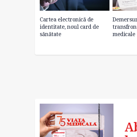
olta portalul
Cartea electronică de
Demersur
ea, destinat
identitate, noul card de
transfront
sănătate
medicale
A