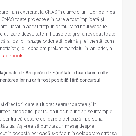
re l-am exercitat la CNAS în ultimele luni. Echipa mea
i CNAS toate proiectele în care a fost implicată și
 am lucrat în acest timp, în primul rând noul website,
e utilizare dezvoltate in-house etc și și-a revocat toate
că a fost o tranziție ordonată, calmă și eficientă, cum
eficiat și eu când am preluat mandatul în ianuarie”, a
e
Facebook
.
 Naţionale de Asigurări de Sănătate, chiar dacă multe
entarea lor nu ar fi fost posibilă fără concursul
 și directori, care au lucrat seara/noaptea și în
meni dispoziție, pentru ca lucruri bune să se întâmple.
t, pentru că despre cei care blochează - personaj
ată ziua. Aș vrea să punctez un mesaj despre
ăcut în această perioadă s-a făcut în colaborare strânsă