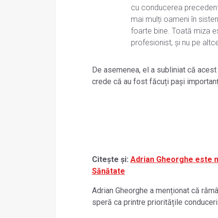
cu conducerea precedentă,
mai mulți oameni în siste
foarte bine. Toată miza e
profesionist, și nu pe alt
De asemenea, el a subliniat că acest 
crede că au fost făcuți pași importan
Citește și:
Adrian Gheorghe este no
Sănătate
Adrian Gheorghe a menționat că rămân
speră ca printre prioritățile conducer