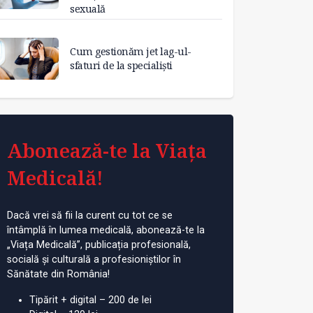
sexuală
Cum gestionăm jet lag-ul-
sfaturi de la specialiști
Abonează-te la Viața
Medicală!
Dacă vrei să fii la curent cu tot ce se
întâmplă în lumea medicală, abonează-te la
„Viața Medicală”, publicația profesională,
socială și culturală a profesioniștilor în
Sănătate din România!
Tipărit + digital – 200 de lei