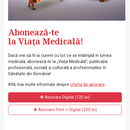
Abonează-te
la Viața Medicală!
Dacă vrei să fii la curent cu tot ce se întâmplă în lumea
medicală, abonează-te la „Viața Medicală”, publicația
profesională, socială și culturală a profesioniștilor în
Sănătate din România!
Află mai multe informații despre
oferta de abonare
.
Abonare Digital (120 lei)
Abonare Print + Digital (200 lei)