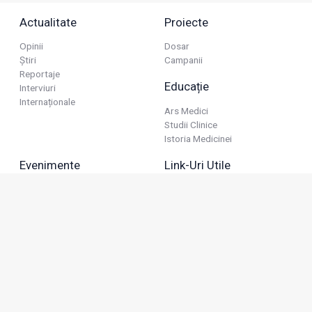
Actualitate
Proiecte
Opinii
Dosar
Știri
Campanii
Reportaje
Educație
Interviuri
Internaționale
Ars Medici
Studii Clinice
Istoria Medicinei
Evenimente
Link-Uri Utile
Reuniuni
Termeni Și Condiții
Diverse
Politica De Confidențialitate
Politica Publicitară
Business
Politica Cookie
Industria Farmaceutică
Sănătate Privată
Advertorial
Anunțuri De Mică Publicitate