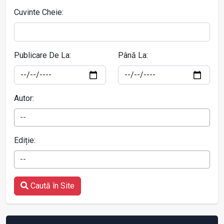
Cuvinte Cheie:
Publicare De La:
Până La:
Autor:
--
Ediție:
--
Caută în Site