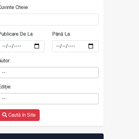
Cuvinte Cheie:
Publicare De La:
Până La:
Autor:
--
Ediție:
--
Caută în Site