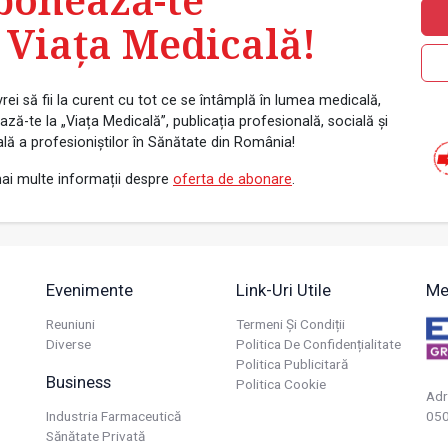
 Viața Medicală!
rei să fii la curent cu tot ce se întâmplă în lumea medicală,
ză-te la „Viața Medicală”, publicația profesională, socială și
ală a profesioniștilor în Sănătate din România!
ai multe informații despre
oferta de abonare
.
Evenimente
Link-Uri Utile
Me
Reuniuni
Termeni Și Condiții
Diverse
Politica De Confidențialitate
Politica Publicitară
Business
Politica Cookie
Adr
Industria Farmaceutică
050
Sănătate Privată