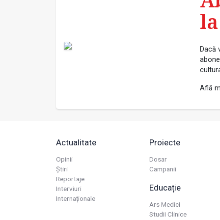
la
Dacă v
abonea
cultur
Află m
Actualitate
Proiecte
Opinii
Dosar
Știri
Campanii
Reportaje
Educație
Interviuri
Internaționale
Ars Medici
Studii Clinice