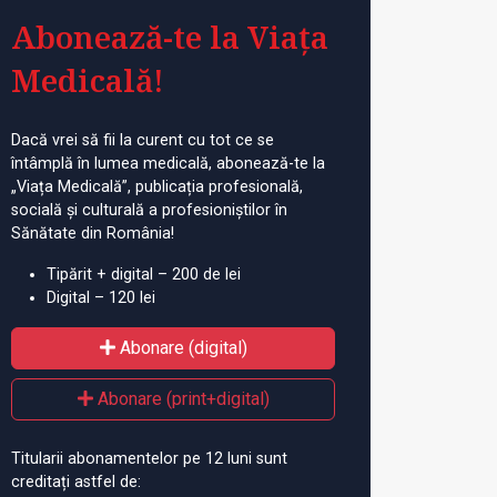
Abonează-te la Viața
Medicală!
Dacă vrei să fii la curent cu tot ce se
întâmplă în lumea medicală, abonează-te la
„Viața Medicală”, publicația profesională,
socială și culturală a profesioniștilor în
Sănătate din România!
Tipărit + digital – 200 de lei
Digital – 120 lei
Abonare (digital)
Abonare (print+digital)
Titularii abonamentelor pe 12 luni sunt
creditați astfel de: