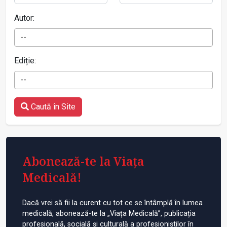
Autor:
--
Ediție:
--
Caută în Site
Abonează-te la Viața
Medicală!
Dacă vrei să fii la curent cu tot ce se întâmplă în lumea
medicală, abonează-te la „Viața Medicală”, publicația
profesională, socială și culturală a profesioniștilor în