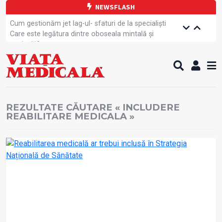
NEWSFLASH
Cum gestionăm jet lag-ul- sfaturi de la specialiști
Care este legătura dintre oboseala mintală și
caniculă?
Campanie de prevenție dedicată sportivelor
Un nou studiu pentru testarea unui vaccin împotriva
tulpinei Bundibugyo a virusului Ebola
Alăptarea, esențială pentru sănătatea mamei și
copilului
REZULTATE CĂUTARE « INCLUDERE
Cartea electronică de identitate, noul card de
REABILITARE MEDICALA »
sănătate
Copiii europeni, într-o formă fizică tot mai proastă
Demersuri pentru acces transfrontalier la date
medicale
Contractul cadru ar putea fi modificat
Comercializarea unor medicamente, blocată
temporar