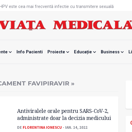
că HPV este cea mai frecventă infecție cu transmitere sexuală
n fabrici ar pune pacienții în pericol
 specialist
mente, blocată temporar
ri de la specialiști
eala mintală și caniculă?
tă sportivelor
unui vaccin împotriva tulpinei Bundibugyo a virusului Ebola
ente
Info Pacienti
Proiecte
Educație
Business
L
ănătatea mamei și copilului
e Enescu, la ceas aniversar
AMENT FAVIPIRAVIR »
Antiviralele orale pentru SARS-CoV-2,
administrate doar la decizia medicului
DE
FLORENTINA IONESCU
- IAN. 14, 2022