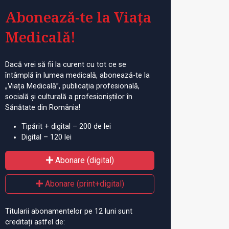
Abonează-te la Viața
Medicală!
Dacă vrei să fii la curent cu tot ce se
întâmplă în lumea medicală, abonează-te la
„Viața Medicală”, publicația profesională,
socială și culturală a profesioniștilor în
Sănătate din România!
Tipărit + digital – 200 de lei
Digital – 120 lei
Abonare (digital)
Abonare (print+digital)
Titularii abonamentelor pe 12 luni sunt
creditați astfel de: