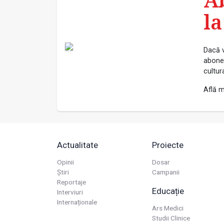
la
Dacă v
abonea
cultur
Află m
Actualitate
Proiecte
Opinii
Dosar
Știri
Campanii
Reportaje
Educație
Interviuri
Internaționale
Ars Medici
Studii Clinice