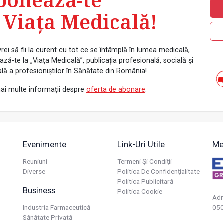
 Viața Medicală!
rei să fii la curent cu tot ce se întâmplă în lumea medicală,
ză-te la „Viața Medicală”, publicația profesională, socială și
ală a profesioniștilor în Sănătate din România!
ai multe informații despre
oferta de abonare
.
Evenimente
Link-Uri Utile
Me
Reuniuni
Termeni Și Condiții
Diverse
Politica De Confidențialitate
Politica Publicitară
Business
Politica Cookie
Adr
Industria Farmaceutică
050
Sănătate Privată