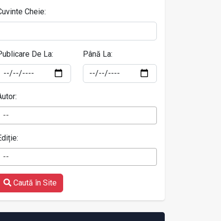
Cuvinte Cheie:
Publicare De La:
Până La:
Autor:
--
Ediție:
--
Caută în Site