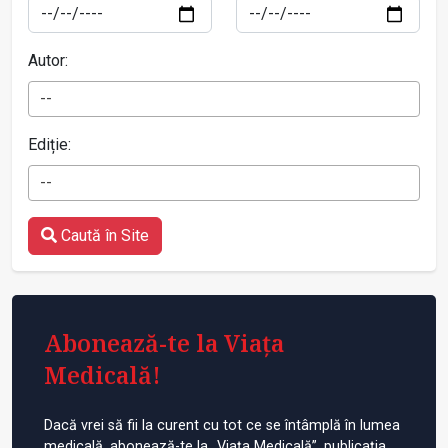
Autor:
--
Ediție:
--
Caută în Site
Abonează-te la Viața
Medicală!
Dacă vrei să fii la curent cu tot ce se întâmplă în lumea
medicală, abonează-te la „Viața Medicală”, publicația