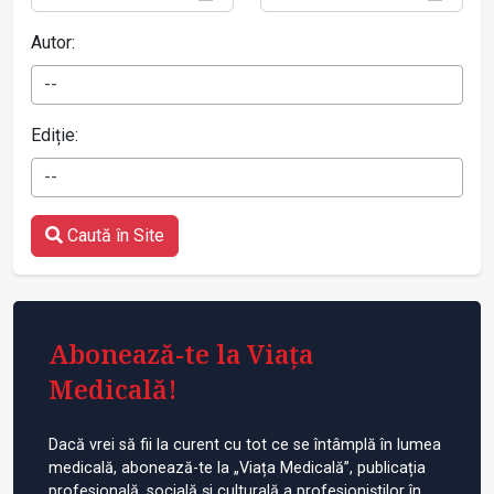
Autor:
--
Ediție:
--
Caută în Site
Abonează-te la Viața
Medicală!
Dacă vrei să fii la curent cu tot ce se întâmplă în lumea
medicală, abonează-te la „Viața Medicală”, publicația
profesională, socială și culturală a profesioniștilor în