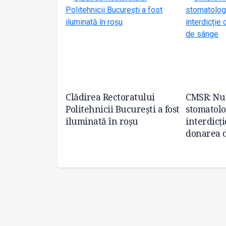
d de donări de
Clădirea Rectoratului
CMSR: Nu 
singură zi, în
Politehnicii București a fost
stomatol
iluminată în roșu
interdicți
donarea 