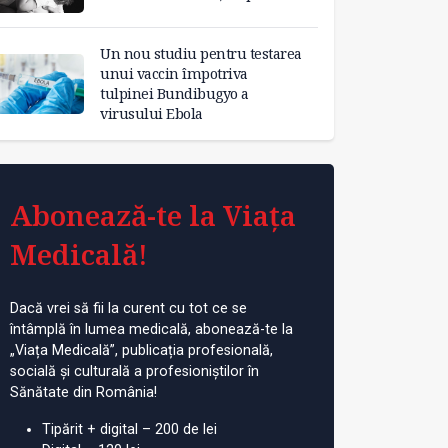
Un nou studiu pentru testarea
unui vaccin împotriva
tulpinei Bundibugyo a
virusului Ebola
Abonează-te la Viața
Medicală!
Dacă vrei să fii la curent cu tot ce se
întâmplă în lumea medicală, abonează-te la
„Viața Medicală”, publicația profesională,
socială și culturală a profesioniștilor în
Sănătate din România!
Tipărit + digital – 200 de lei