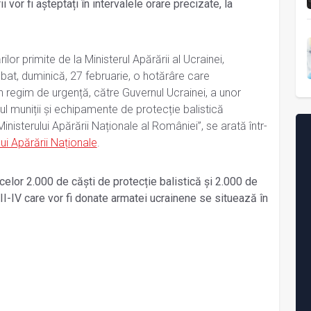
vor fi așteptați în intervalele orare precizate, la
ilor primite de la Ministerul Apărării al Ucrainei,
at, duminică, 27 februarie, o hotărâre care
regim de urgență, către Guvernul Ucrainei, a unor
ul muniții și echipamente de protecție balistică
nisterului Apărării Naționale al României”, se arată într-
lui Apărării Naționale
.
celor 2.000 de căști de protecție balistică și 2.000 de
III-IV care vor fi donate armatei ucrainene se situează în