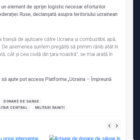
un element de sprijin logistic necesar eforturilor
ederației Ruse, declanșată asupra teritoriului ucrainean
 tranșă de ajutoare către Ucraina și combustibil, apă,
De asemenea suntem pregătiți să primim răniți atât în
ară, cât și cea civilă din țara noastră”, se mai arată în
vor să ajute pot accesa Platforma „Ucraina – Împreună
DONARE DE SANGE
LITAR CENTRAL
MILITARI RANITI