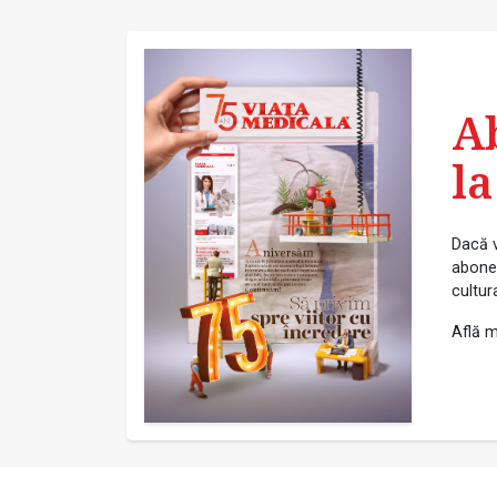
A
la
Dacă v
abonea
cultur
Află m