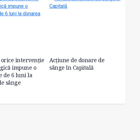
orice intervenție
Acțiune de donare de
„Pauza
ogică impune o
sânge în Capitală
Invita
e de 6 luni la
sânge 
de sânge