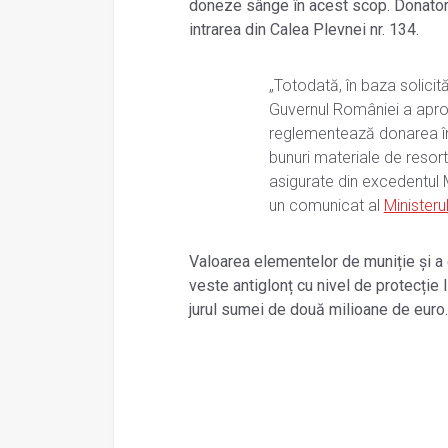
doneze sânge în acest scop. Donatorii 
intrarea din Calea Plevnei nr. 134.
„Totodată, în baza solicităr
Guvernul României a aprob
reglementează donarea în 
bunuri materiale de resort
asigurate din excedentul Mi
un comunicat al
Ministeru
Valoarea elementelor de muniție și a 
veste antiglonț cu nivel de protecție 
jurul sumei de două milioane de euro.