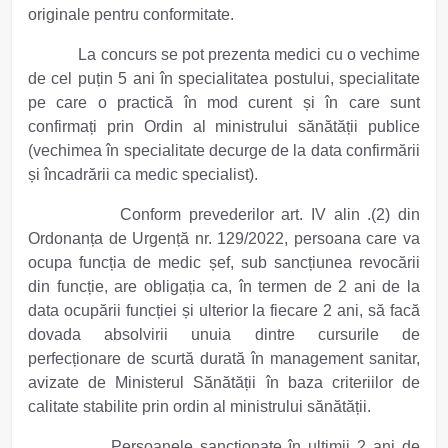
originale pentru conformitate.
La concurs se pot prezenta medici cu o vechime
de cel puțin 5 ani în specialitatea postului, specialitate
pe care o practică în mod curent și în care sunt
confirmați prin Ordin al ministrului sănătății publice
(vechimea în specialitate decurge de la data confirmării
și încadrării ca medic specialist).
Conform prevederilor art. IV alin .(2) din
Ordonanța de Urgență nr. 129/2022, persoana care va
ocupa funcția de medic șef, sub sancțiunea revocării
din funcție, are obligația ca, în termen de 2 ani de la
data ocupării funcției și ulterior la fiecare 2 ani, să facă
dovada absolvirii unuia dintre cursurile de
perfecționare de scurtă durată în management sanitar,
avizate de Ministerul Sănătății în baza criteriilor de
calitate stabilite prin ordin al ministrului sănătății.
Persoanele sanctionate în ultimii 2 ani de