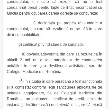
candidatului, din care să rezulte că nu a fost
condamnat penal pentru fapte ce îl fac incompatibil cu
funcția pentru ocuparea căreia doreste să concureze;
f) declarația pe propria răspundere a
candidatului, din care să rezulte că nu se află în stare
de incompatibilitate;
g) certificat privind starea de sănătate;
h) dovada/adeverinta din care să rezulte ca în
ultimii 2 ani nu a fost sancționat de conducerea
unităților în care și-a desfășurat activitatea sau de
Colegiul Medicilor din România;
1
h
)
în situația în care persoana a fost sancționată
și a contestat conform legii sancțiunea aplicată fie de
unitatea angajatoare, fie de Colegiul Medicilor din
România, un document, certificat de grefă, emis de
instanța judecătorească competentă, din care să reiasă