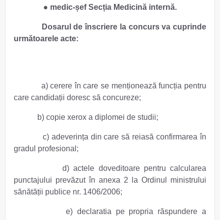
●
m
edic-șef Secția Medicină internă.
Dosarul de înscriere la concurs va cuprinde
următoarele acte:
a) cerere în care se menționează funcția pentru
care candidații doresc să concureze;
b) copie xerox a diplomei de studii;
c) adeverința din care să reiasă confirmarea în
gradul profesional;
d) actele doveditoare pentru calcularea
punctajului prevăzut în anexa 2 la Ordinul ministrului
sănătății publice nr. 1406/2006;
e) declaratia pe propria răspundere a