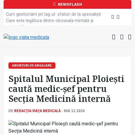
NEWSFLASH
Cum gestionăm jet lag-ul- sfaturi de la specialiști
Care este legătura dintre oboseala mintală și
caniculă?
Campanie de prevenție dedicată sportivelor
Un nou studiu pentru testarea unui vaccin împotriva
tulpinei Bundibugyo a virusului Ebola
Alăptarea, esențială pentru sănătatea mamei și
copilului
Cartea electronică de identitate, noul card de
ANUNȚURI DE ANGAJARE
sănătate
Spitalul Municipal Ploiești
Copiii europeni, într-o formă fizică tot mai proastă
Demersuri pentru acces transfrontalier la date
caută medic-șef pentru
medicale
Secția Medicină internă
Contractul cadru ar putea fi modificat
Comercializarea unor medicamente, blocată
temporar
DE
REDACȚIA VIAȚA MEDICALĂ
- MAI 12 2026