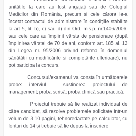
unitățile la care au fost angajați sau de Colegiul
Medicilor din România, precum și cele cărora le-a
încetat contractul de administrare în condițiile stabilite
la art 5, lit. b), c) sau d) din Ord. m.s.p. nr.1406/2006,
sau cele care au împlinit vârsta de pensionare (după
împlinirea vârstei de 70 de ani, conform art. 185 al. 13
din Legea nr. 95/2006 privind reforma în domeniul
sănătății cu modificările și completările ulterioare), nu
pot participa la concurs.
Concursul/examenul va consta în următoarele
probe
:
interviul – sustinerea proiectului de
management;
proba scrisă;
proba clinică sau practică.
Proiectul trebuie să fie realizat individual de
către candidat, să rezolve problemele solicitate într-un
volum de 8-10 pagini, tehnoredactate pe calculator, cu
fonturi de 14 și trebuie să fie depus la înscriere.