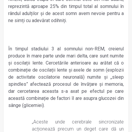
reprezintă aproape 25% din timpul total al somnului în
rândul adulților și de acest somn avem nevoie pentru a
ne simți cu adevărat odihniți.
În timpul stadiului 3 al somnului non-REM, creierul
produce în mare parte unde mari delta, care sunt numite
și oscilații lente. Cercetările anterioare au arătat că o
combinație de oscilații lente și axele de somn (explozii
de activitate oscilatorie neuronală) numite și „sleep
spindles” afectează procesul de învățare și memoria,
dar cercetarea aceasta s-a axat pe efectul pe care
această combinație de factori îl are asupra glucozei din
sânge (glicemiei).
„Aceste unde cerebrale sincronizate
acționează precum un deget care dă un