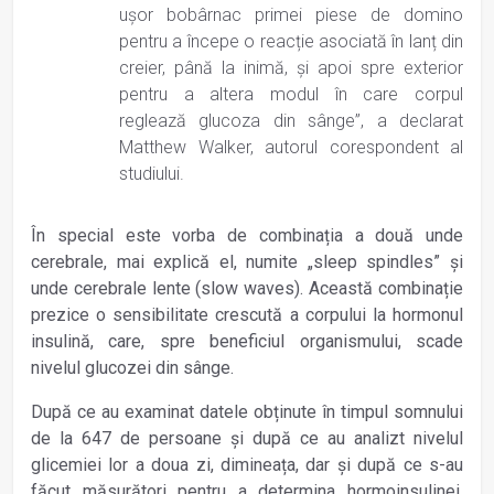
ușor bobârnac primei piese de domino
pentru a începe o reacție asociată în lanț din
creier, până la inimă, și apoi spre exterior
pentru a altera modul în care corpul
reglează glucoza din sânge”, a declarat
Matthew Walker, autorul corespondent al
studiului.
În special este vorba de combinația a două unde
cerebrale, mai explică el, numite „sleep spindles” și
unde cerebrale lente (slow waves). Această combinație
prezice o sensibilitate crescută a corpului la hormonul
insulină, care, spre beneficiul organismului, scade
nivelul glucozei din sânge.
După ce au examinat datele obținute în timpul somnului
de la 647 de persoane și după ce au analizt nivelul
glicemiei lor a doua zi, dimineața, dar și după ce s-au
făcut măsurători pentru a determina hormoinsulinei,