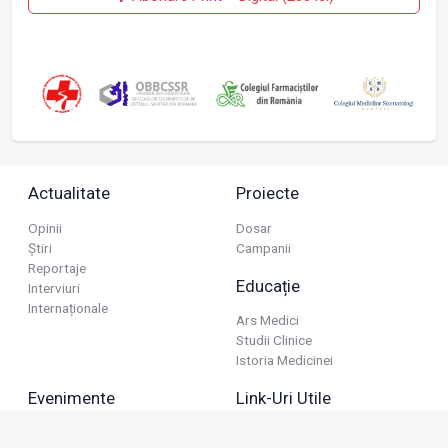
Actualitate
Proiecte
Opinii
Dosar
Știri
Campanii
Reportaje
Educație
Interviuri
Internaționale
Ars Medici
Studii Clinice
Istoria Medicinei
Evenimente
Link-Uri Utile
Reuniuni
Termeni Și Condiții