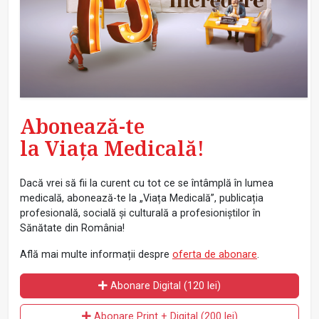
Abonează-te
la Viața Medicală!
Dacă vrei să fii la curent cu tot ce se întâmplă în lumea
medicală, abonează-te la „Viața Medicală”, publicația
profesională, socială și culturală a profesioniștilor în
Sănătate din România!
Află mai multe informații despre
oferta de abonare
.
Abonare Digital (120 lei)
Abonare Print + Digital (200 lei)