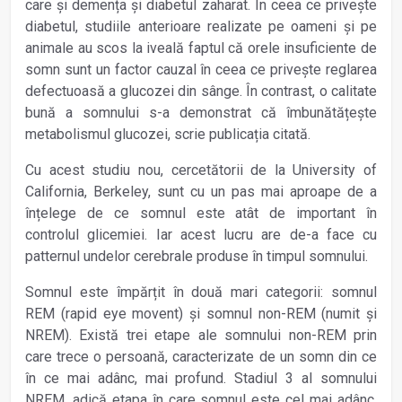
care și demența și diabetul zaharat. În ceea ce privește
diabetul, studiile anterioare realizate pe oameni și pe
animale au scos la iveală faptul că orele insuficiente de
somn sunt un factor cauzal în ceea ce privește reglarea
defectuoasă a glucozei din sânge. În contrast, o calitate
bună a somnului s-a demonstrat că îmbunătățește
metabolismul glucozei, scrie publicația citată.
Cu acest studiu nou, cercetătorii de la University of
California, Berkeley, sunt cu un pas mai aproape de a
înțelege de ce somnul este atât de important în
controlul glicemiei. Iar acest lucru are de-a face cu
patternul undelor cerebrale produse în timpul somnului.
Somnul este împărțit în două mari categorii: somnul
REM (rapid eye movent) și somnul non-REM (numit și
NREM). Există trei etape ale somnului non-REM prin
care trece o persoană, caracterizate de un somn din ce
în ce mai adânc, mai profund. Stadiul 3 al somnului
NREM, adică etapa în care somnul este cel mai adânc,