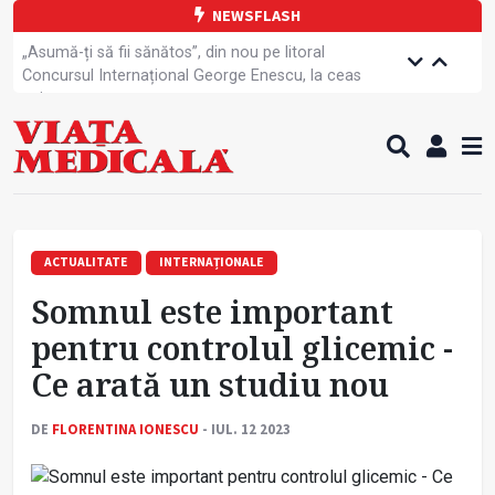
NEWSFLASH
„Asumă-ți să fii sănătos”, din nou pe litoral
Concursul Internațional George Enescu, la ceas
aniversar
Unul din cinci tineri nu știe că HPV este cea mai
frecventă infecție cu transmitere sexuală
PRIMER: Întreruperea energiei în fabrici ar pune
pacienții în pericol
Subiecte unice la examenul de specialist
Comercializarea unor medicamente, blocată
temporar
ACTUALITATE
INTERNAȚIONALE
Cum gestionăm jet lag-ul- sfaturi de la specialiști
Somnul este important
Care este legătura dintre oboseala mintală și
caniculă?
pentru controlul glicemic -
Campanie de prevenție dedicată sportivelor
Ce arată un studiu nou
Mesajul CMR, după ce echipajul unei ambulanțe a
fost atacat
DE
FLORENTINA IONESCU
- IUL. 12 2023