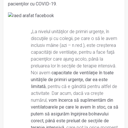
pacienţilor cu COVID-19.
„La nivelul unităţilor de primiri urgenţe, în
discuţiile şi cu colegii, pe care o să le avem
inclusiv mâine (azi – n.red.), este creşterea
capacităţii de ventilaţie, pentru a face faţă
pacienţilor care ajung acolo, până la
preluarea lor în secţiile de terapie intensivă.
Noi avem
capacitate de ventilaţie în toate
unităţile de primiri urgenţe, dar ea este
limitată
, pentru că e gândită pentru altfel de
activitate. Dar acum, dacă va creşte
numărul,
vom încerca să suplimentăm din
ventilatoarele pe care le avem în stoc, ca să
putem să asigurăm îngirjirea bolnavului
corect, până este preluat de secţiile de
terapie intensivă
, care pot la orice moment