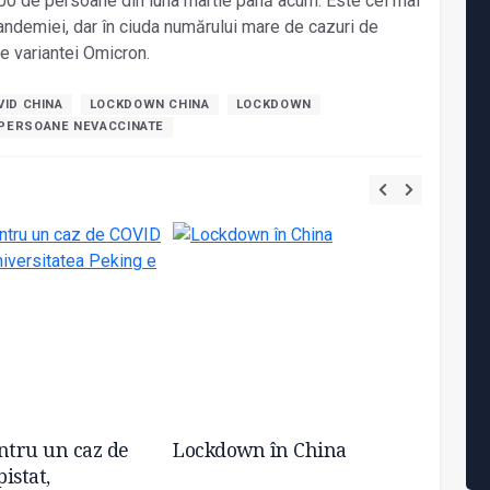
000 de persoane din luna martie până acum. Este cel mai
pandemiei, dar în ciuda numărului mare de cazuri de
se variantei Omicron.
ID CHINA
LOCKDOWN CHINA
LOCKDOWN
PERSOANE NEVACCINATE
ntru un caz de
Lockdown în China
Peste 
istat,
COVID,