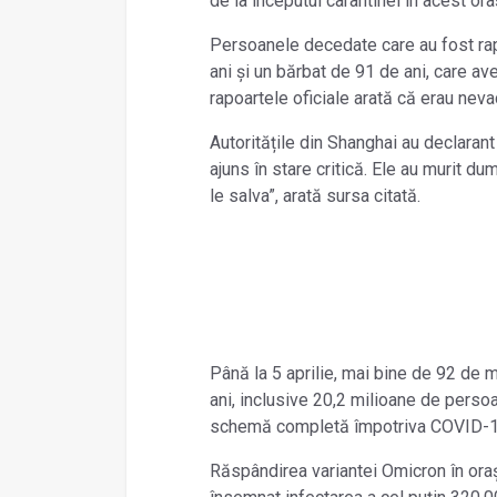
de la începutul carantinei în acest ora
Persoanele decedate care au fost rap
ani și un bărbat de 91 de ani, care a
rapoartele oficiale arată că erau neva
Autoritățile din Shanghai au declarant 
ajuns în stare critică. Ele au murit d
le salva”, arată sursa citată.
Până la 5 aprilie, mai bine de 92 de 
ani, inclusive 20,2 milioane de perso
schemă completă împotriva COVID-1
Răspândirea variantei Omicron în oraș