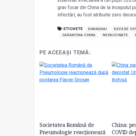
însemnat infectarea a cel puțin 320.
grav focar din China de la începutul 
infectări, au fost atribuite zero dece
ETICHETE
SHANGHAI
DECESE COV
CARANTINA CHINA
NEVACCINATE
PE ACEEAȘI TEMĂ:
tul celui mai
Societatea Română de
China: pe
n în privința
Pneumologie reacționează
COVID dep