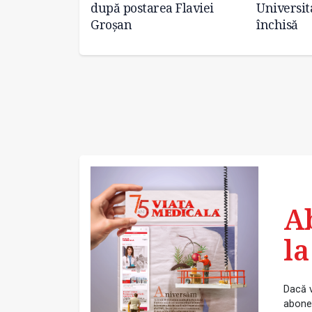
imii doi ani
după postarea Flaviei
Universit
Groșan
închisă
A
la
Dacă v
abonea