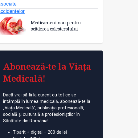
Medicament nou pentru
scăderea colesterolului
Abonează-te la Viața
Medicală!
Dacă vrei să fii la curent cu tot ce se
întâmplă în lumea medicală, abonează-te la
„Viața Medicală”, publicația profesională,
socială și culturală a profesioniștilor în
Sănătate din România!
Tipărit + digital – 200 de lei