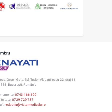
mbru
esa: Green Gate, Bd. Tudor Vladimirescu 22, etaj 11,
883, Bucureşti, România
onamente:
0743 166 100
licitate:
0729 729 737
ail:
redactia@viata-medicala.ro