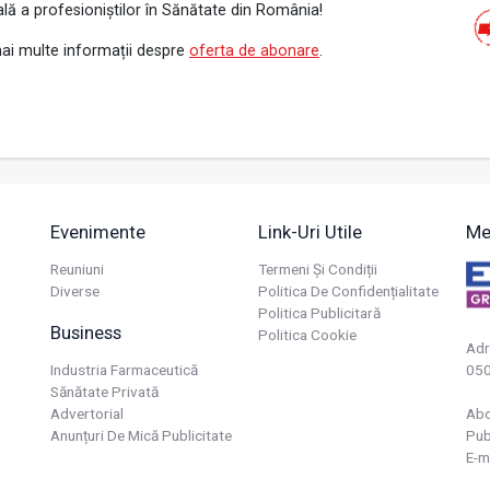
ală a profesioniștilor în Sănătate din România!
ai multe informații despre
oferta de abonare
.
Evenimente
Link-Uri Utile
Me
Reuniuni
Termeni Și Condiții
Diverse
Politica De Confidențialitate
Politica Publicitară
Business
Politica Cookie
Adr
Industria Farmaceutică
050
Sănătate Privată
Advertorial
Ab
Anunțuri De Mică Publicitate
Pub
E-m