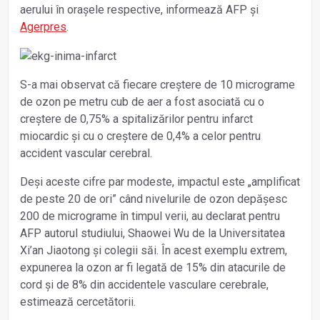
aerului în oraşele respective, informează AFP și
Agerpres
.
S-a mai observat că fiecare creştere de 10 micrograme
de ozon pe metru cub de aer a fost asociată cu o
creştere de 0,75% a spitalizărilor pentru infarct
miocardic şi cu o creştere de 0,4% a celor pentru
accident vascular cerebral.
Deşi aceste cifre par modeste, impactul este „amplificat
de peste 20 de ori” când nivelurile de ozon depăşesc
200 de micrograme în timpul verii, au declarat pentru
AFP autorul studiului, Shaowei Wu de la Universitatea
Xi’an Jiaotong şi colegii săi. În acest exemplu extrem,
expunerea la ozon ar fi legată de 15% din atacurile de
cord şi de 8% din accidentele vasculare cerebrale,
estimează cercetătorii.