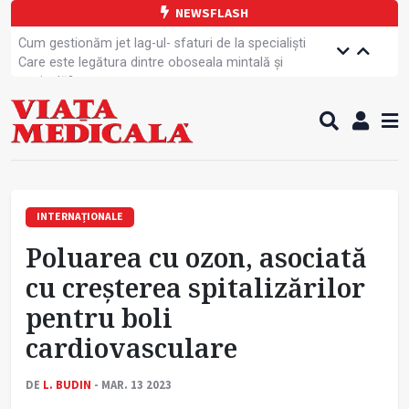
NEWSFLASH
Cum gestionăm jet lag-ul- sfaturi de la specialiști
Care este legătura dintre oboseala mintală și
caniculă?
Campanie de prevenție dedicată sportivelor
Un nou studiu pentru testarea unui vaccin împotriva
tulpinei Bundibugyo a virusului Ebola
Alăptarea, esențială pentru sănătatea mamei și
copilului
Cartea electronică de identitate, noul card de
sănătate
INTERNAȚIONALE
Copiii europeni, într-o formă fizică tot mai proastă
Poluarea cu ozon, asociată
Demersuri pentru acces transfrontalier la date
medicale
cu creșterea spitalizărilor
Contractul cadru ar putea fi modificat
pentru boli
Comercializarea unor medicamente, blocată
temporar
cardiovasculare
DE
L. BUDIN
- MAR. 13 2023