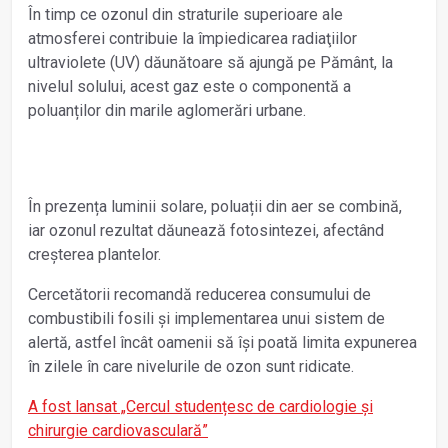
În timp ce ozonul din straturile superioare ale
atmosferei contribuie la împiedicarea radiaţiilor
ultraviolete (UV) dăunătoare să ajungă pe Pământ, la
nivelul solului, acest gaz este o componentă a
poluanților din marile aglomerări urbane.
În prezența luminii solare, poluații din aer se combină,
iar ozonul rezultat dăunează fotosintezei, afectând
creșterea plantelor.
Cercetătorii recomandă reducerea consumului de
combustibili fosili și implementarea unui sistem de
alertă, astfel încât oamenii să îşi poată limita expunerea
în zilele în care nivelurile de ozon sunt ridicate.
A fost lansat „Cercul studențesc de cardiologie și
chirurgie cardiovasculară”