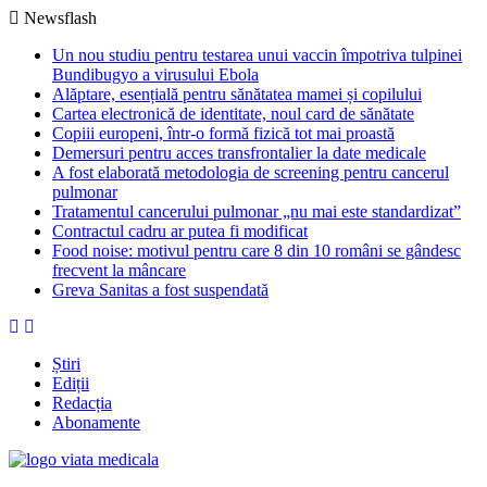
Newsflash
Un nou studiu pentru testarea unui vaccin împotriva tulpinei
Bundibugyo a virusului Ebola
Alăptare, esențială pentru sănătatea mamei și copilului
Cartea electronică de identitate, noul card de sănătate
Copiii europeni, într-o formă fizică tot mai proastă
Demersuri pentru acces transfrontalier la date medicale
A fost elaborată metodologia de screening pentru cancerul
pulmonar
Tratamentul cancerului pulmonar „nu mai este standardizat”
Contractul cadru ar putea fi modificat
Food noise: motivul pentru care 8 din 10 români se gândesc
frecvent la mâncare
Greva Sanitas a fost suspendată
Știri
Ediții
Redacția
Abonamente