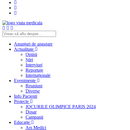
Anunțuri de angajare
Actualitate
Opinii
Știri
Interviuri
Reportaje
Internaționale
Evenimente
Reuniuni
Diverse
Info Pacienti
Proiecte
JOCURILE OLIMPICE PARIS 2024
Dosar
Campanii
Educație
Ars Medici