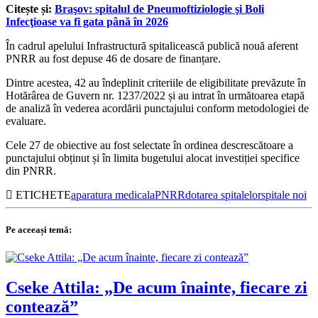
Citește și:
Braşov: spitalul de Pneumoftiziologie şi Boli
Infecţioase va fi gata până în 2026
În cadrul apelului Infrastructură spitalicească publică nouă aferent
PNRR au fost depuse 46 de dosare de finanțare.
Dintre acestea, 42 au îndeplinit criteriile de eligibilitate prevăzute în
Hotărârea de Guvern nr. 1237/2022 și au intrat în următoarea etapă
de analiză în vederea acordării punctajului conform metodologiei de
evaluare.
Cele 27 de obiective au fost selectate în ordinea descrescătoare a
punctajului obținut și în limita bugetului alocat investiției specifice
din PNRR.
ETICHETE
aparatura medicala
PNRR
dotarea spitalelor
spitale noi
Pe aceeași temă:
Cseke Attila: „De acum înainte, fiecare zi
contează”