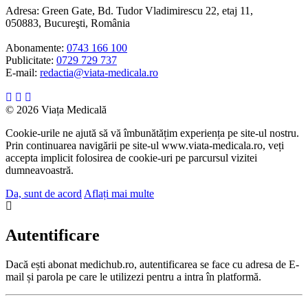
Adresa: Green Gate, Bd. Tudor Vladimirescu 22, etaj 11,
050883, Bucureşti, România
Abonamente:
0743 166 100
Publicitate:
0729 729 737
E-mail:
redactia@viata-medicala.ro
© 2026 Viața Medicală
Cookie-urile ne ajută să vă îmbunătățim experiența pe site-ul nostru.
Prin continuarea navigării pe site-ul www.viata-medicala.ro, veți
accepta implicit folosirea de cookie-uri pe parcursul vizitei
dumneavoastră.
Da, sunt de acord
Aflați mai multe
Autentificare
Dacă ești abonat medichub.ro, autentificarea se face cu adresa de E-
mail și parola pe care le utilizezi pentru a intra în platformă.