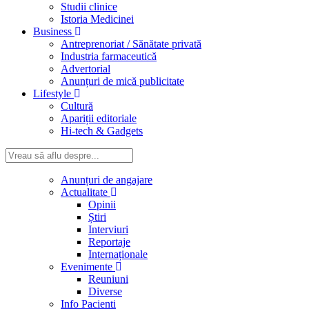
Studii clinice
Istoria Medicinei
Business
Antreprenoriat / Sănătate privată
Industria farmaceutică
Advertorial
Anunțuri de mică publicitate
Lifestyle
Cultură
Apariții editoriale
Hi-tech & Gadgets
Anunțuri de angajare
Actualitate
Opinii
Știri
Interviuri
Reportaje
Internaționale
Evenimente
Reuniuni
Diverse
Info Pacienti