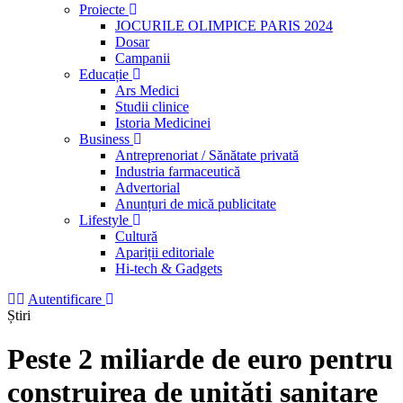
Proiecte
JOCURILE OLIMPICE PARIS 2024
Dosar
Campanii
Educație
Ars Medici
Studii clinice
Istoria Medicinei
Business
Antreprenoriat / Sănătate privată
Industria farmaceutică
Advertorial
Anunțuri de mică publicitate
Lifestyle
Cultură
Apariții editoriale
Hi-tech & Gadgets
Autentificare
Știri
Peste 2 miliarde de euro pentru
construirea de unități sanitare