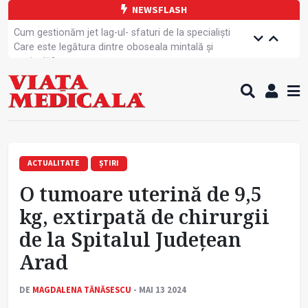
NEWSFLASH
Cum gestionăm jet lag-ul- sfaturi de la specialiști
Care este legătura dintre oboseala mintală și
caniculă?
Campanie de prevenție dedicată sportivelor
Un nou studiu pentru testarea unui vaccin împotriva
tulpinei Bundibugyo a virusului Ebola
Alăptarea, esențială pentru sănătatea mamei și
copilului
Cartea electronică de identitate, noul card de
sănătate
ACTUALITATE
ȘTIRI
Copiii europeni, într-o formă fizică tot mai proastă
O tumoare uterină de 9,5
Demersuri pentru acces transfrontalier la date
medicale
kg, extirpată de chirurgii
Contractul cadru ar putea fi modificat
de la Spitalul Județean
Comercializarea unor medicamente, blocată
temporar
Arad
DE
MAGDALENA TĂNĂSESCU
- MAI 13 2024