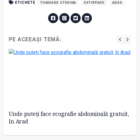
ETICHETE
TUMOARE UTERINA
EXTIRPARE
ARAD
PE ACEEAȘI TEMĂ:
Unde puteți face ecografie abdominală gratuit,
Un
ad
în Arad
„p