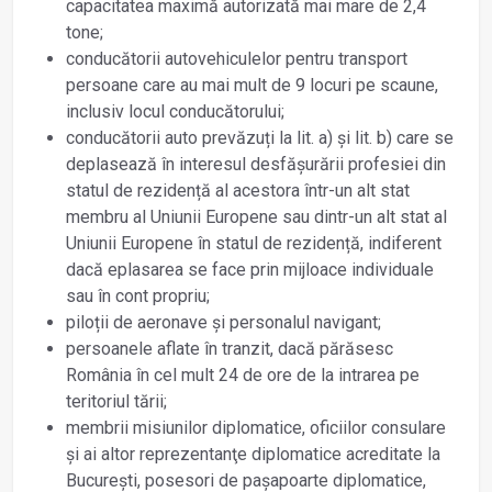
capacitatea maximă autorizată mai mare de 2,4
tone;
conducătorii autovehiculelor pentru transport
persoane care au mai mult de 9 locuri pe scaune,
inclusiv locul conducătorului;
conducătorii auto prevăzuți la lit. a) şi lit. b) care se
deplasează în interesul desfășurării profesiei din
statul de rezidență al acestora într-un alt stat
membru al Uniunii Europene sau dintr-un alt stat al
Uniunii Europene în statul de rezidență, indiferent
dacă eplasarea se face prin mijloace individuale
sau în cont propriu;
piloții de aeronave şi personalul navigant;
persoanele aflate în tranzit, dacă părăsesc
România în cel mult 24 de ore de la intrarea pe
teritoriul tării;
membrii misiunilor diplomatice, oficiilor consulare
şi ai altor reprezentanţe diplomatice acreditate la
Bucureşti, posesori de paşapoarte diplomatice,