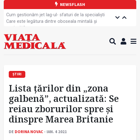
NEWSFLASH
Cum gestionăm jet lag-ul- sfaturi de la specialiști
Care este legătura dintre oboseala mintală și
caniculă?
Campanie de prevenție dedicată sportivelor
Un nou studiu pentru testarea unui vaccin împotriva
tulpinei Bundibugyo a virusului Ebola
Alăptarea, esențială pentru sănătatea mamei și
copilului
Cartea electronică de identitate, noul card de
sănătate
ȘTIRI
Copiii europeni, într-o formă fizică tot mai proastă
Lista țărilor din „zona
Demersuri pentru acces transfrontalier la date
medicale
galbenă”, actualizată: Se
Contractul cadru ar putea fi modificat
reiau zborurilor spre și
Comercializarea unor medicamente, blocată
temporar
dinspre Marea Britanie
DE
DORINA NOVAC
- IAN. 4 2021