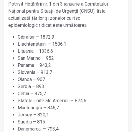
Potrivit Hotărârii nr. 1 din 3 ianuarie a Comitetului
Național pentru Situații de Urgență (CNSU), lista
actualizată ţărilor şi zonelor cu risc
epidemiologic ridicat este următoarea:
Gibraltar – 1872,9
Liechtenstein – 1506,1
Lituania – 1336,6
San Marino – 952
Panama – 943,2
Slovenia – 913,7
Olanda – 907
Serbia – 893
Cehia – 875,7
Statele Unite ale Americii – 874,6
Muntenegru – 846,7
Jersey – 820,1
Suedia – 815
Danemarca – 793,4