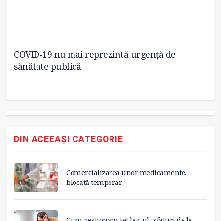
COVID-19 nu mai reprezintă urgenţă de
Ci
sănătate publică
DIN ACEEAȘI CATEGORIE
Comercializarea unor medicamente,
blocată temporar
Cum gestionăm jet lag-ul- sfaturi de la