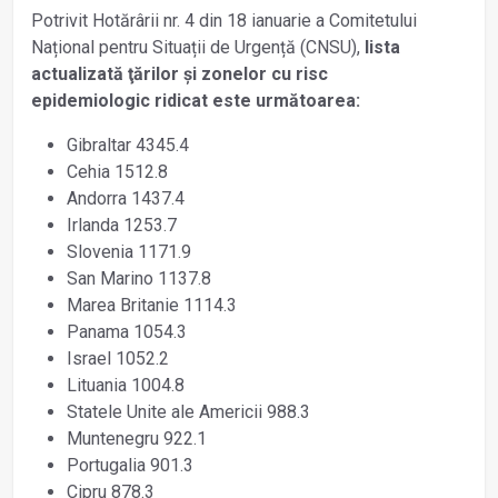
Potrivit Hotărârii nr. 4 din 18 ianuarie a Comitetului
Național pentru Situații de Urgență (CNSU),
lista
actualizată ţărilor şi zonelor cu risc
epidemiologic ridicat este următoarea:
Gibraltar 4345.4
Cehia 1512.8
Andorra 1437.4
Irlanda 1253.7
Slovenia 1171.9
San Marino 1137.8
Marea Britanie 1114.3
Panama 1054.3
Israel 1052.2
Lituania 1004.8
Statele Unite ale Americii 988.3
Muntenegru 922.1
Portugalia 901.3
Cipru 878.3