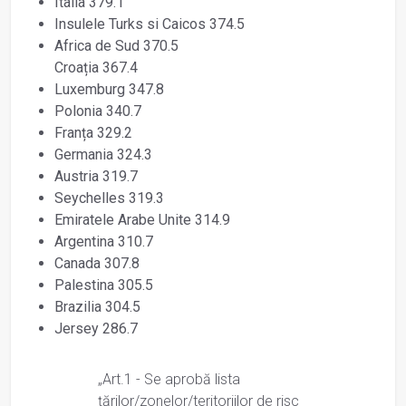
Italia 379.1
Insulele Turks si Caicos 374.5
Africa de Sud 370.5
Croația 367.4
Luxemburg 347.8
Polonia 340.7
Franța 329.2
Germania 324.3
Austria 319.7
Seychelles 319.3
Emiratele Arabe Unite 314.9
Argentina 310.7
Canada 307.8
Palestina 305.5
Brazilia 304.5
Jersey 286.7
„Art.1 - Se aprobă lista
țărilor/zonelor/teritoriilor de risc