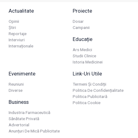
Actualitate
Proiecte
Opinii
Dosar
Știri
Campanii
Reportaje
Educație
Interviuri
Internaționale
Ars Medici
Studii Clinice
Istoria Medicinei
Evenimente
Link-Uri Utile
Reuniuni
Termeni Și Condiții
Diverse
Politica De Confidențialitate
Politica Publicitară
Business
Politica Cookie
Industria Farmaceutică
Sănătate Privată
Advertorial
Anunțuri De Mică Publicitate