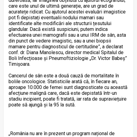
dureroasă, iar imaginea obținută cu ajutorul ecografului,
care este unul de ultimă generație, are un grad de
acuratețe ridicat. Cu ajutorul acestei evaluări imagistice
pot fi depistați eventualii nodului mamari sau
identificate alte modificări ale structurii țesutului
glandular. Dacă există suspiciuni, putem indica
efectuarea unei mamografii sau a unui IRM de sân, asta
din punct de vedere imagistic, sau a unei biopsii
mamare pentru diagnosticul de certitudine”, a declarat
conf. dr. Diana Manolescu, director medical Spitalul de
Boli Infecțioase și Pneumoftiziologie „Dr. Victor Babeș”
Timișoara.
Cancerul de sân este a două cauză de mortalitate în
bolile oncologice. Statisticile arată că, în fiecare an,
aproape 10.000 de femei sunt diagnosticate cu această
afecțiune malignă care, dacă este depistată într-un
stadiu incipient, poate fi tratată, iar rata de supraviețuire
poate să ajungă și la 95 la sută.
„România nu are în prezent un program național de