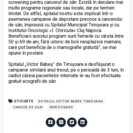
screening pentru cancerul de sân. Există în derulare mai
multe programe regionale sau locale, dar pe termen
limitat. De altfel, spitalul nostru este implicat într-o
asemenea campanie de depistare precoce a cancerului
de sân, împreună cu Spitalul Municipal Timișoara și cu
Institutul Oncologic «I. Chiricuta» Cluj Napoca
.
Beneficiarii acestui program sunt femeile cu vârsta între
50 și 69 de ani, fără istoric de boli neoplazice mamare,
care pot beneficia de o mamografie gratuită”, se mai
spune în postare.
Spitalul „Victor Babeș” din Timișoara a desfășurat o
campanie similară anul trecut, pe o perioadă de 3 luni, în
cadrul căreia pacientelor internate le-au fost efectuate
gratuit ecografii de sân.
ETICHETE
SPITALUL VICTOR BABES TIMISOARA
CANCER DE SAN
INVESTIGARE