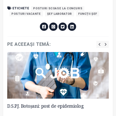
ETICHETE
POSTURI SCOASE LA CONCURS
POSTURI VACANTE
ȘEF LABORATOR
FUNCȚII ȘEF
PE ACEEAȘI TEMĂ:
D.S.P.J. Botoșani: post de epidemiolog
Bu