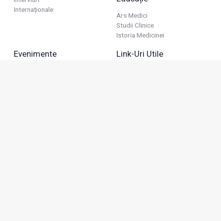
Internaționale
Ars Medici
Studii Clinice
Istoria Medicinei
Evenimente
Link-Uri Utile
Reuniuni
Termeni Și Condiții
Diverse
Politica De Confidențialitate
Politica Publicitară
Business
Politica Cookie
Industria Farmaceutică
Sănătate Privată
Advertorial
Anunțuri De Mică Publicitate
Membru
Adresa: Green Gate, Bd. Tudor Vladimirescu 22, etaj 11,