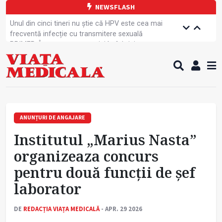
NEWSFLASH
Unul din cinci tineri nu știe că HPV este cea mai
frecventă infecție cu transmitere sexuală
PRIMER: Întreruperea energiei în fabrici ar pune
pacienții în pericol
Subiecte unice la examenul de specialist
Comercializarea unor medicamente, blocată
temporar
Cum gestionăm jet lag-ul- sfaturi de la specialiști
Care este legătura dintre oboseala mintală și
caniculă?
ANUNȚURI DE ANGAJARE
Campanie de prevenție dedicată sportivelor
Institutul „Marius Nasta”
Un nou studiu pentru testarea unui vaccin împotriva
tulpinei Bundibugyo a virusului Ebola
organizeaza concurs
Alăptarea, esențială pentru sănătatea mamei și
pentru două funcții de șef
copilului
Concursul Internațional George Enescu, la ceas
laborator
aniversar
DE
REDACȚIA VIAȚA MEDICALĂ
- APR. 29 2026