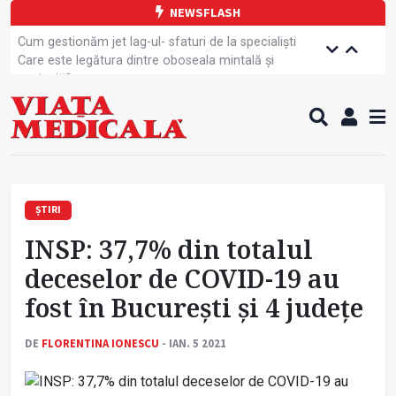
NEWSFLASH
Cum gestionăm jet lag-ul- sfaturi de la specialiști
Care este legătura dintre oboseala mintală și
caniculă?
Campanie de prevenție dedicată sportivelor
Un nou studiu pentru testarea unui vaccin împotriva
tulpinei Bundibugyo a virusului Ebola
Alăptarea, esențială pentru sănătatea mamei și
copilului
Cartea electronică de identitate, noul card de
sănătate
ȘTIRI
Copiii europeni, într-o formă fizică tot mai proastă
INSP: 37,7% din totalul
Demersuri pentru acces transfrontalier la date
medicale
deceselor de COVID-19 au
Contractul cadru ar putea fi modificat
fost în București și 4 județe
Comercializarea unor medicamente, blocată
temporar
DE
FLORENTINA IONESCU
- IAN. 5 2021