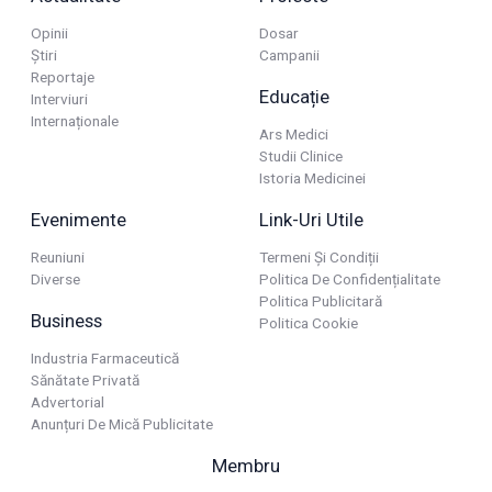
Opinii
Dosar
Știri
Campanii
Reportaje
Educație
Interviuri
Internaționale
Ars Medici
Studii Clinice
Istoria Medicinei
Evenimente
Link-Uri Utile
Reuniuni
Termeni Și Condiții
Diverse
Politica De Confidențialitate
Politica Publicitară
Business
Politica Cookie
Industria Farmaceutică
Sănătate Privată
Advertorial
Anunțuri De Mică Publicitate
Membru