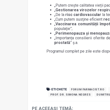
„Putem crește calitatea vieții pac
„
Gestionarea virozelor respir
„De la
risc cardiovascular
la t
„Cum putem susţine eficient
rec
„
Vaccinarea comunității împot
populaţie”;
„
Perimenopauza și menopauz
„Importanța consilierii oferite 
prostată
” ș.a.
Programul complet pe zile este dispo
ETICHETE
FORUM FARMACIST.RO
PROF. DR. SIMONA NEGRES
DUMITRU
PE ACEEAȘI TEMĂ: