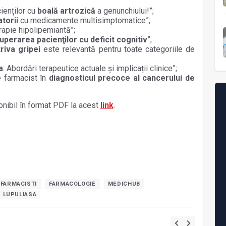
ienților cu
boală artrozică
a genunchiului!”;
atorii
cu medicamente multisimptomatice”;
erapie hipolipemiantă”;
uperarea pacienţilor cu deficit cognitiv
”;
riva gripei
este relevantă pentru toate categoriile de
a
: Abordări terapeutice actuale și implicații clinice”;
de farmacist în
diagnosticul precoce al cancerului de
nibil în format PDF la acest
link
.
FARMACISTI
FARMACOLOGIE
MEDICHUB
 LUPULIASA