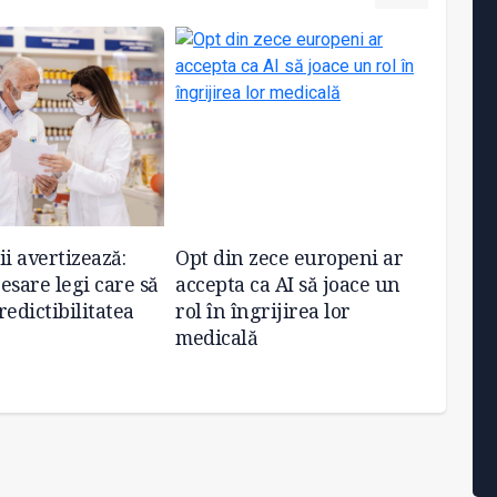
ii avertizează:
Opt din zece europeni ar
Sesiun
esare legi care să
accepta ca AI să joace un
farmac
redictibilitatea
rol în îngrijirea lor
octomb
medicală