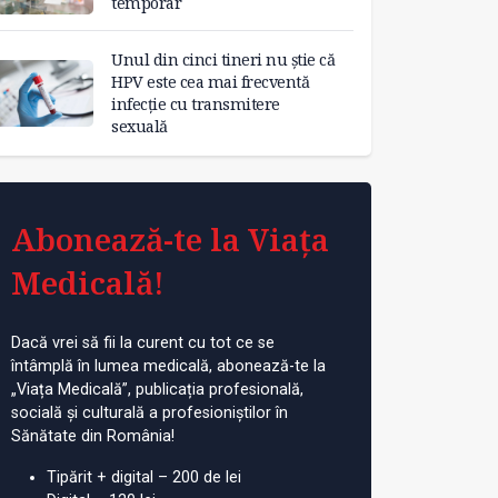
temporar
Unul din cinci tineri nu știe că
HPV este cea mai frecventă
infecție cu transmitere
sexuală
Abonează-te la Viața
Medicală!
Dacă vrei să fii la curent cu tot ce se
întâmplă în lumea medicală, abonează-te la
„Viața Medicală”, publicația profesională,
socială și culturală a profesioniștilor în
Sănătate din România!
Tipărit + digital – 200 de lei