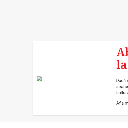
A
la
Dacă v
abonea
cultur
Află m