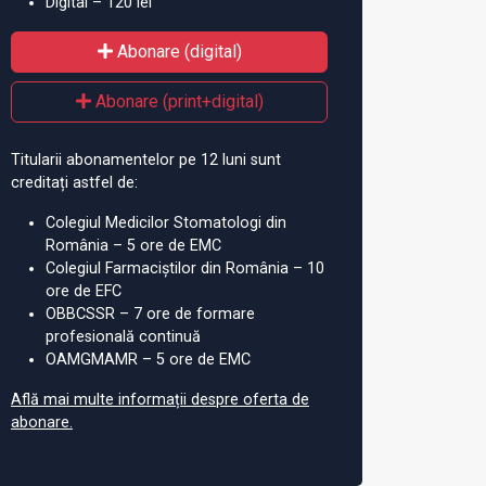
Digital – 120 lei
Abonare (digital)
Abonare (print+digital)
Titularii abonamentelor pe 12 luni sunt
creditați astfel de:
Colegiul Medicilor Stomatologi din
România – 5 ore de EMC
e de instruire de
Medicamentele care conțin
AN
Colegiul Farmaciștilor din România – 10
ovigilență, în
substanțe stupefiante,
cli
ore de EFC
rie, la București
eliberate exclusiv de
adm
OBBCSSR – 7 ore de formare
farmaciști
de
profesională continuă
OAMGMAMR – 5 ore de EMC
Află mai multe informații despre oferta de
abonare.