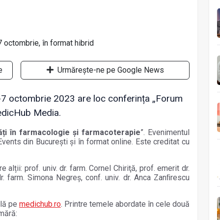
e
Urmărește-ne pe Google News
 6-7 octombrie 2023 are loc conferința „Forum
edicHub Media.
tăți în farmacologie și farmacoterapie
”. Evenimentul
Events din București și în format online. Este creditat cu
e alții: prof. univ. dr. farm. Cornel Chiriţă, prof. emerit dr.
 dr. farm. Simona Negreş, conf. univ. dr. Anca Zanﬁrescu
ilă pe
medichub.ro
. Printre temele abordate în cele două
umără: