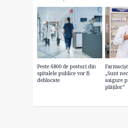
ială dedicată
Peste 6800 de posturi din
Farmacișt
 Bruxelles
spitalele publice vor fi
„Sunt nec
deblocate
asigure p
plăților”