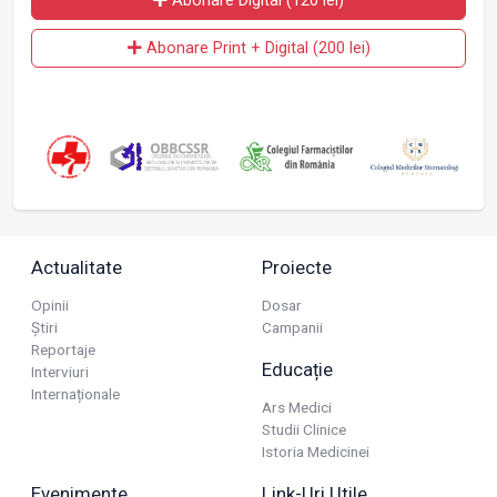
Abonare Digital (120 lei)
Abonare Print + Digital (200 lei)
Actualitate
Proiecte
Opinii
Dosar
Știri
Campanii
Reportaje
Educație
Interviuri
Internaționale
Ars Medici
Studii Clinice
Istoria Medicinei
Evenimente
Link-Uri Utile