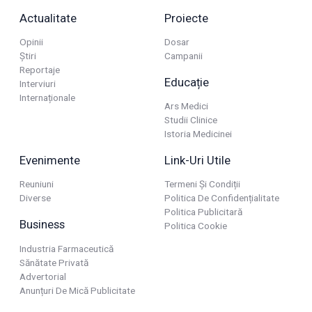
Actualitate
Proiecte
Opinii
Dosar
Știri
Campanii
Reportaje
Educație
Interviuri
Internaționale
Ars Medici
Studii Clinice
Istoria Medicinei
Evenimente
Link-Uri Utile
Reuniuni
Termeni Și Condiții
Diverse
Politica De Confidențialitate
Politica Publicitară
Business
Politica Cookie
Industria Farmaceutică
Sănătate Privată
Advertorial
Anunțuri De Mică Publicitate