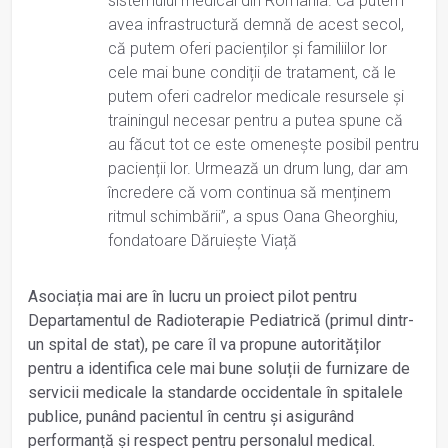
sistemului medical din România. Că putem
avea infrastructură demnă de acest secol,
că putem oferi pacienților și familiilor lor
cele mai bune condiții de tratament, că le
putem oferi cadrelor medicale resursele și
trainingul necesar pentru a putea spune că
au făcut tot ce este omenește posibil pentru
pacienții lor. Urmează un drum lung, dar am
încredere că vom continua să menținem
ritmul schimbării”, a spus Oana Gheorghiu,
fondatoare Dăruiește Viață
Asociația mai are în lucru un proiect pilot pentru
Departamentul de Radioterapie Pediatrică (primul dintr-
un spital de stat), pe care îl va propune autorităților
pentru a identifica cele mai bune soluții de furnizare de
servicii medicale la standarde occidentale în spitalele
publice, punând pacientul în centru și asigurând
performanță și respect pentru personalul medical.