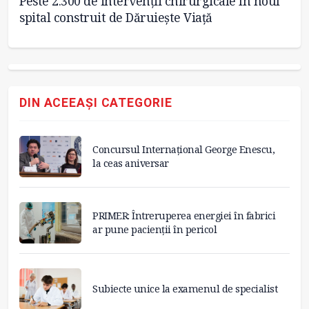
Peste 2.300 de intervenții chirurgicale în noul
MS
spital construit de Dăruiește Viață
pe
DIN ACEEAȘI CATEGORIE
Concursul Internațional George Enescu,
la ceas aniversar
PRIMER: Întreruperea energiei în fabrici
ar pune pacienții în pericol
Subiecte unice la examenul de specialist