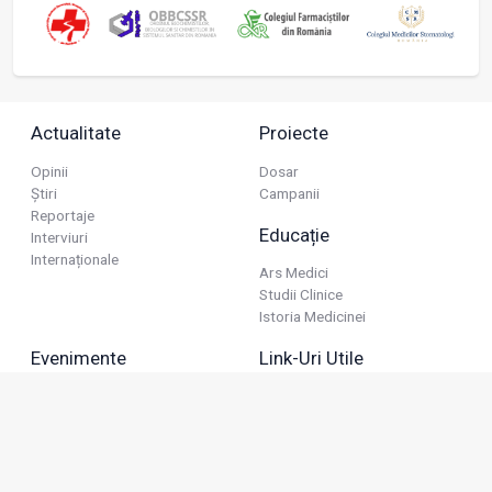
Actualitate
Proiecte
Opinii
Dosar
Știri
Campanii
Reportaje
Educație
Interviuri
Internaționale
Ars Medici
Studii Clinice
Istoria Medicinei
Evenimente
Link-Uri Utile
Reuniuni
Termeni Și Condiții
Diverse
Politica De Confidențialitate
Politica Publicitară
Business
Politica Cookie