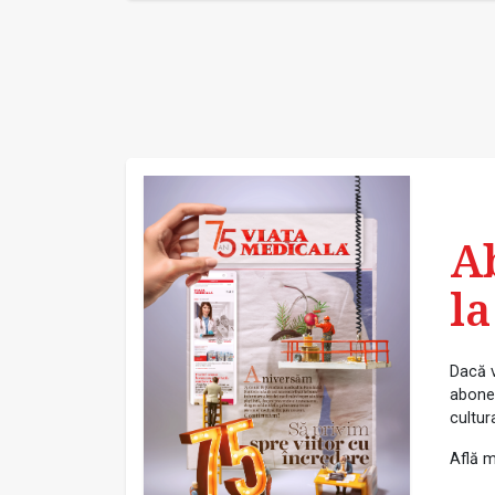
A
la
Dacă v
abonea
cultur
Află m