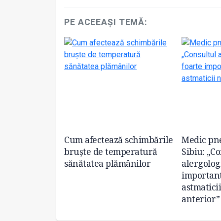
PE ACEEAȘI TEMĂ:
a: „A crescut
Cum afectează schimbările
Medic pn
enților care
bruște de temperatură
Sibiu: „C
 cabinetului
sănătatea plămânilor
alergologi
gie”
important
astmatici
anterior”