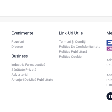
Evenimente
Link-Uri Utile
Me
Reuniuni
Termeni Și Condiții
Diverse
Politica De Confidențialitate
Politica Publicitară
Business
Politica Cookie
Adr
Industria Farmaceutică
050
Sănătate Privată
Advertorial
Ab
Anunțuri De Mică Publicitate
Pub
E-m