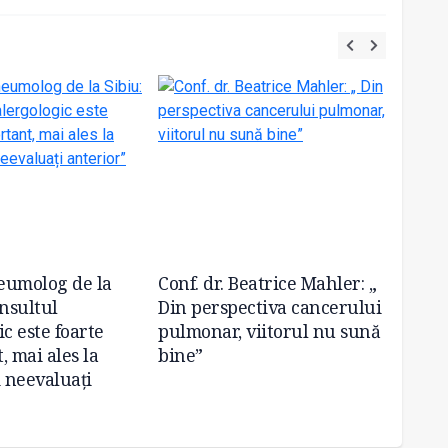
eumolog de la
Conf. dr. Beatrice Mahler: „
Medic.
onsultul
Din perspectiva cancerului
inform
c este foarte
pulmonar, viitorul nu sună
și pre
, mai ales la
bine”
pentru
i neevaluați