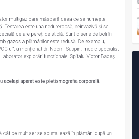
izator multigaz care măsoară ceea ce se numește
ră. Testarea este una nedureroasă, neinvazivă și se
ecială ce are pereți de sticlă. Sunt o serie de boli în
mb gazos a plămânilor este redusă. De exemplu,
C-ul”, a menționat dr. Noemi Suppini, medic specialist
borator explorări funcționale, Spitalul Victor Babeș
cu același aparat este pletismografia corporală.
 cât de mult aer se acumulează în plămâni după un