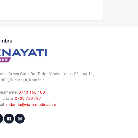
mbru
esa: Green Gate, Bd. Tudor Vladimirescu 22, etaj 11,
883, Bucureşti, România
onamente:
0743 166 100
licitate:
0729 729 737
ail:
redactia@viata-medicala.ro