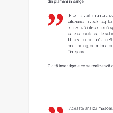
din plămâni în sânge.
„Practic, vorbim un anal
difuziunea alveolo capila
realizează într-o cabină sp
care capacitatea de schi
fibroza pulmonară sau BPO
pneumolog, coordonator La
Timișoara.
O altă investigație ce se realizează 
„Această analiză măsoară