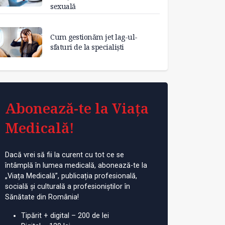
sexuală
Cum gestionăm jet lag-ul-
sfaturi de la specialiști
Abonează-te la Viața
Medicală!
Dacă vrei să fii la curent cu tot ce se
întâmplă în lumea medicală, abonează-te la
„Viața Medicală”, publicația profesională,
socială și culturală a profesioniștilor în
Sănătate din România!
Tipărit + digital – 200 de lei