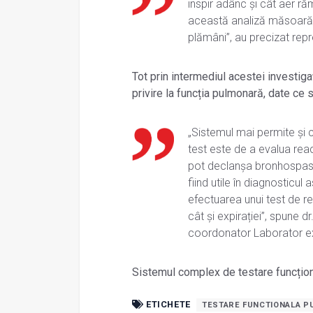
inspir adânc și cât aer ră
această analiză măsoară 
plămâni”, au precizat repre
Tot prin intermediul acestei investiga
privire la funcția pulmonară, date ce s
„Sistemul mai permite și
test este de a evalua reacț
pot declanșa bronhospasmu
fiind utile în diagnosticul 
efectuarea unui test de rez
cât și expirației”, spune 
coordonator Laborator exp
Sistemul complex de testare funcțion
ETICHETE
TESTARE FUNCTIONALA 