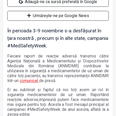
Adaugă-ne ca sursă preferată în Google
Urmărește-ne pe Google News
În perioada 3-9 noiembrie s-a desfășurat în
țara noastră , precum și în alte state, campania
#MedSafetyWeek.
Fiecare raport de reacție adversă transmis către
Agenția Națională a Medicamentului și Dispozitivelor
Medicale din România (ANMDMR) contribuie la
utilizarea în siguranță a medicamentelor de uz uman de
către toți pacienții, au transmis reprezentanții ANMDMR
într-un
comunicat
de presă.
Ei au subliniat și faptul că noi toți avem un rol în
siguranța medicamentelor de uz uman. Raportând
reacțiile adverse,împreună putem face medicamentele
mai sigure pentru toți. Acesta a fost mesajul principal al
campaniei #MedSafetyWeek de anul acesta, aflată la a
zecea ediție.