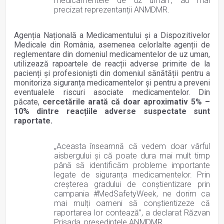
medicamentele de uz uman”, au mai
precizat reprezentanții ANMDMR.
Agenția Națională a Medicamentului și a Dispozitivelor
Medicale din România, asemenea celorlalte agenții de
reglementare din domeniul medicamentelor de uz uman,
utilizează rapoartele de reacții adverse primite de la
pacienți și profesioniști din domeniul sănătății pentru a
monitoriza siguranța medicamentelor și pentru a preveni
eventualele riscuri asociate medicamentelor. Din
păcate,
cercetările arată că doar aproximativ 5% –
10% dintre reacțiile adverse suspectate sunt
raportate.
„Aceasta înseamnă că vedem doar vârful
aisbergului și că poate dura mai mult timp
până să identificăm probleme importante
legate de siguranța medicamentelor. Prin
creșterea gradului de conștientizare prin
campania #MedSafetyWeek, ne dorim ca
mai mulți oameni să conștientizeze că
raportarea lor contează”, a declarat Răzvan
Prisada, președintele ANMDMR.