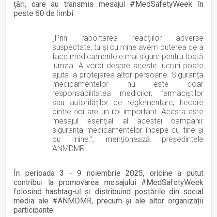
țări, care au transmis mesajul #MedSafetyWeek în
peste 60 de limbi.
„Prin raportarea reacțiilor adverse
suspectate, tu și cu mine avem puterea de a
face medicamentele mai sigure pentru toată
lumea. A vorbi despre aceste lucruri poate
ajuta la protejarea altor persoane. Siguranța
medicamentelor nu este doar
responsabilitatea medicilor, farmaciștilor
sau autorităților de reglementare; fiecare
dintre noi are un rol important. Acesta este
mesajul esențial al acestei campanii:
siguranța medicamentelor începe cu tine și
cu mine.”, menționează președintele
ANMDMR.
În perioada 3 - 9 noiembrie 2025, oricine a putut
contribui la promovarea mesajului #MedSafetyWeek
folosind hashtag-ul și distribuind postările din social
media ale #ANMDMR, precum și ale altor organizații
participante.