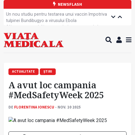
NEWSFLASH
Un nou studiu pentru testarea unui vaccin împotriva
tulpinei Bundibugyo a virusului Ebola
Alăptarea, esențială pentru sănătatea mamei și
copilului
Cartea electronică de identitate, noul card de
sănătate
Copiii europeni, într-o formă fizică tot mai proastă
Demersuri pentru acces transfrontalier la date
medicale
A fost elaborată metodologia de screening pentru
ACTUALITATE
ȘTIRI
cancerul pulmonar
A avut loc campania
Tratamentul cancerului pulmonar „nu mai este
standardizat”
#MedSafetyWeek 2025
Contractul cadru ar putea fi modificat
Campanie de prevenție dedicată sportivelor
DE
FLORENTINA IONESCU
- NOV. 10 2025