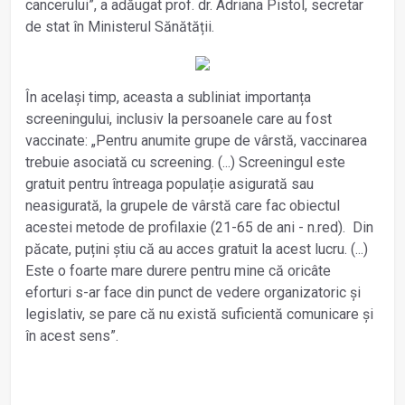
cancerului”, a adăugat prof. dr. Adriana Pistol, secretar
de stat în Ministerul Sănătății.
În același timp, aceasta a subliniat importanța
screeningului, inclusiv la persoanele care au fost
vaccinate: „Pentru anumite grupe de vârstă, vaccinarea
trebuie asociată cu screening. (...) Screeningul este
gratuit pentru întreaga populație asigurată sau
neasigurată, la grupele de vârstă care fac obiectul
acestei metode de profilaxie (21-65 de ani - n.red). Din
păcate, puțini știu că au acces gratuit la acest lucru. (...)
Este o foarte mare durere pentru mine că oricâte
eforturi s-ar face din punct de vedere organizatoric și
legislativ, se pare că nu există suficientă comunicare și
în acest sens”.