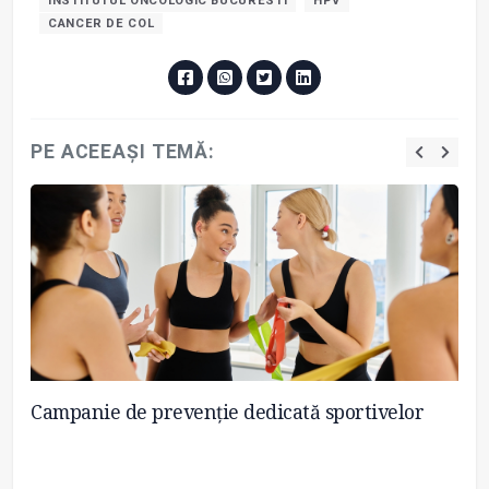
INSTITUTUL ONCOLOGIC BUCURESTI
HPV
CANCER DE COL
PE ACEEAȘI TEMĂ:
Campanie de prevenție dedicată sportivelor
He
ma