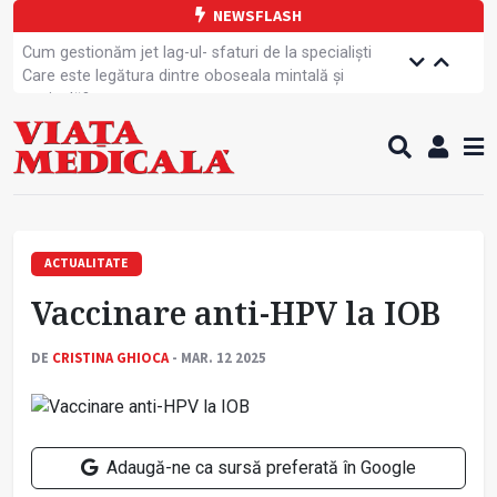
NEWSFLASH
Cum gestionăm jet lag-ul- sfaturi de la specialiști
Care este legătura dintre oboseala mintală și
caniculă?
Campanie de prevenție dedicată sportivelor
Un nou studiu pentru testarea unui vaccin împotriva
tulpinei Bundibugyo a virusului Ebola
Alăptarea, esențială pentru sănătatea mamei și
copilului
Cartea electronică de identitate, noul card de
sănătate
ACTUALITATE
Copiii europeni, într-o formă fizică tot mai proastă
Vaccinare anti-HPV la IOB
Demersuri pentru acces transfrontalier la date
medicale
Contractul cadru ar putea fi modificat
DE
CRISTINA GHIOCA
- MAR. 12 2025
Comercializarea unor medicamente, blocată
temporar
Adaugă-ne ca sursă preferată în Google