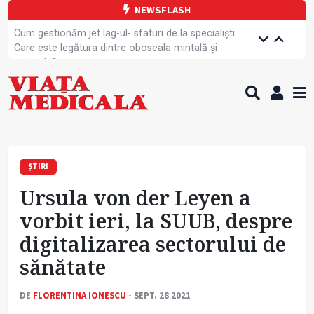
NEWSFLASH
Cum gestionăm jet lag-ul- sfaturi de la specialiști
Care este legătura dintre oboseala mintală și
caniculă?
Campanie de prevenție dedicată sportivelor
Un nou studiu pentru testarea unui vaccin împotriva
tulpinei Bundibugyo a virusului Ebola
Alăptarea, esențială pentru sănătatea mamei și
copilului
Cartea electronică de identitate, noul card de
sănătate
ȘTIRI
Copiii europeni, într-o formă fizică tot mai proastă
Ursula von der Leyen a
Demersuri pentru acces transfrontalier la date
medicale
vorbit ieri, la SUUB, despre
Contractul cadru ar putea fi modificat
digitalizarea sectorului de
Comercializarea unor medicamente, blocată
temporar
sănătate
DE
FLORENTINA IONESCU
- SEPT. 28 2021