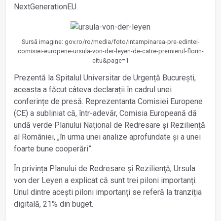
NextGenerationEU.
Sursă imagine: gov.ro/ro/media/foto/intampinarea-pre-edintei-
comisiei-europene-ursula-von-der-leyen-de-catre-premierul-florin-
citu&page=1
Prezentă la Spitalul Universitar de Urgență București,
aceasta a făcut câteva declarații în cadrul unei
conferințe de presă. Reprezentanta Comisiei Europene
(CE) a subliniat că, într-adevăr, Comisia Europeană dă
undă verde Planului Naţional de Redresare și Reziliență
al României, „în urma unei analize aprofundate și a unei
foarte bune cooperări”.
În privința Planului de Redresare şi Rezilienţă, Ursula
von der Leyen a explicat că sunt trei piloni importanți.
Unul dintre acești piloni importanți se referă la tranziția
digitală, 21% din buget.