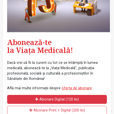
Abonează-te
la Viața Medicală!
Dacă vrei să fii la curent cu tot ce se întâmplă în lumea
medicală, abonează-te la „Viața Medicală”, publicația
profesională, socială și culturală a profesioniștilor în
Sănătate din România!
Află mai multe informații despre
oferta de abonare
.
Abonare Digital (120 lei)
Abonare Print + Digital (200 lei)