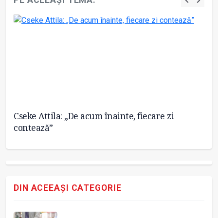
PE ACEEAȘI TEMĂ:
Cseke Attila: „De acum înainte, fiecare zi
Ci
contează”
mo
DIN ACEEAȘI CATEGORIE