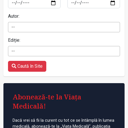
Autor:
--
Ediție:
--
Caută în Site
Abonează-te la Viața
Medicală!
Dacă vrei să fii la curent cu tot ce se întâmplă în lumea
medicală, abonează-te la „Viața Medicală”, publicația