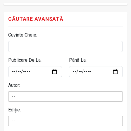
CĂUTARE AVANSATĂ
Cuvinte Cheie:
Publicare De La:
Până La:
Autor:
--
Ediție:
--