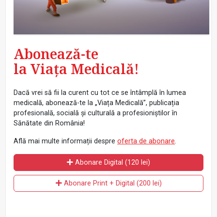
Abonează-te
la Viața Medicală!
Dacă vrei să fii la curent cu tot ce se întâmplă în lumea
medicală, abonează-te la „Viața Medicală”, publicația
profesională, socială și culturală a profesioniștilor în
Sănătate din România!
Află mai multe informații despre
oferta de abonare
.
Abonare Digital (120 lei)
Abonare Print + Digital (200 lei)