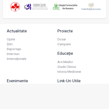
Actualitate
Proiecte
Opinii
Dosar
Știri
Campanii
Reportaje
Educație
Interviuri
Internaționale
Ars Medici
Studii Clinice
Istoria Medicinei
Evenimente
Link-Uri Utile
Reuniuni
Termeni Și Condiții
Diverse
Politica De Confidențialitate
Politica Publicitară
Business
Politica Cookie