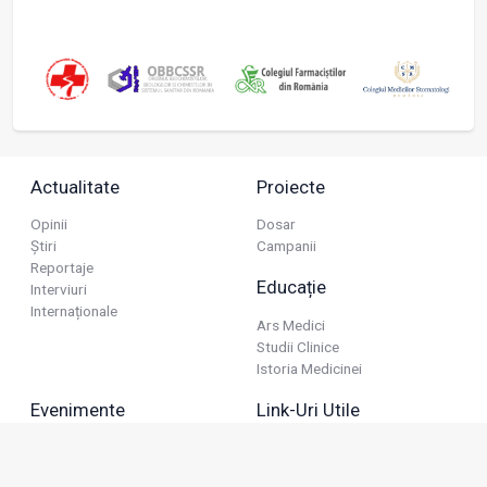
Actualitate
Proiecte
Opinii
Dosar
Știri
Campanii
Reportaje
Educație
Interviuri
Internaționale
Ars Medici
Studii Clinice
Istoria Medicinei
Evenimente
Link-Uri Utile
Reuniuni
Termeni Și Condiții
Diverse
Politica De Confidențialitate