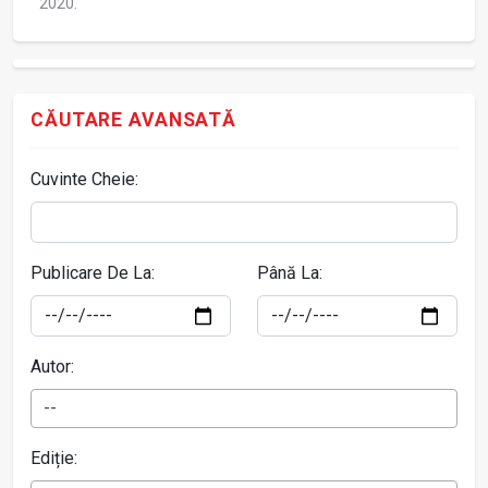
2020.
CĂUTARE AVANSATĂ
Cuvinte Cheie:
Publicare De La:
Până La:
Autor:
--
Ediție: