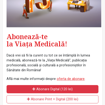
Abonează-te
la Viața Medicală!
Dacă vrei să fii la curent cu tot ce se întâmplă în lumea
medicală, abonează-te la „Viața Medicală”, publicația
profesională, socială și culturală a profesioniștilor în
Sănătate din România!
Află mai multe informații despre
oferta de abonare
.
Abonare Digital (120 lei)
Abonare Print + Digital (200 lei)