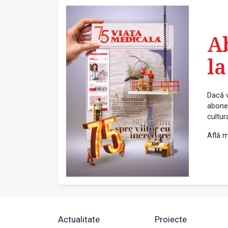
A
la
Dacă v
abonea
cultur
Află m
Actualitate
Proiecte