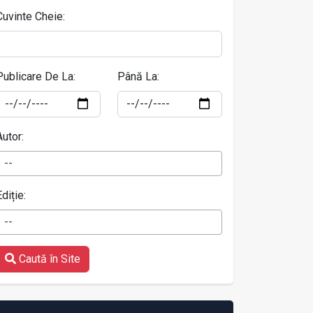
Cuvinte Cheie:
Publicare De La:
Până La:
Autor:
--
Ediție:
--
Caută în Site