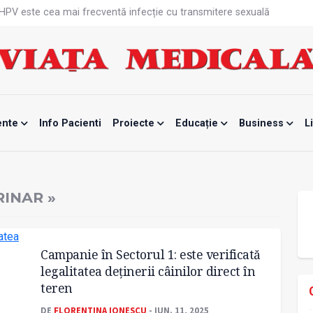
că HPV este cea mai frecventă infecție cu transmitere sexuală
n fabrici ar pune pacienții în pericol
 specialist
mente, blocată temporar
ri de la specialiști
eala mintală și caniculă?
tă sportivelor
unui vaccin împotriva tulpinei Bundibugyo a virusului Ebola
ente
Info Pacienti
Proiecte
Educație
Business
L
ănătatea mamei și copilului
e Enescu, la ceas aniversar
INAR »
Campanie în Sectorul 1: este verificată
legalitatea deținerii câinilor direct în
teren
DE
FLORENTINA IONESCU
- IUN. 11, 2025