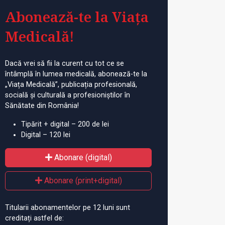
Abonează-te la Viața
Medicală!
Dacă vrei să fii la curent cu tot ce se
întâmplă în lumea medicală, abonează-te la
„Viața Medicală”, publicația profesională,
socială și culturală a profesioniștilor în
Sănătate din România!
Tipărit + digital – 200 de lei
Digital – 120 lei
Abonare (digital)
Abonare (print+digital)
Titularii abonamentelor pe 12 luni sunt
creditați astfel de: