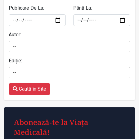
Publicare De La:
Până La:
Autor:
--
Ediție:
--
Caută în Site
Abonează-te la Viața
Medicală!