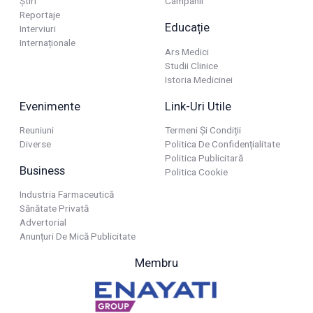
Știri
Campanii
Reportaje
Educație
Interviuri
Internaționale
Ars Medici
Studii Clinice
Istoria Medicinei
Evenimente
Link-Uri Utile
Reuniuni
Termeni Și Condiții
Diverse
Politica De Confidențialitate
Politica Publicitară
Business
Politica Cookie
Industria Farmaceutică
Sănătate Privată
Advertorial
Anunțuri De Mică Publicitate
Membru