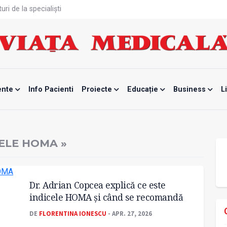
ri de la specialiști
eala mintală și caniculă?
tă sportivelor
unui vaccin împotriva tulpinei Bundibugyo a virusului Ebola
ănătatea mamei și copilului
te, noul card de sănătate
fizică tot mai proastă
rontalier la date medicale
ente
Info Pacienti
Proiecte
Educație
Business
L
odificat
mente, blocată temporar
ELE HOMA »
Dr. Adrian Copcea explică ce este
indicele HOMA și când se recomandă
DE
FLORENTINA IONESCU
- APR. 27, 2026