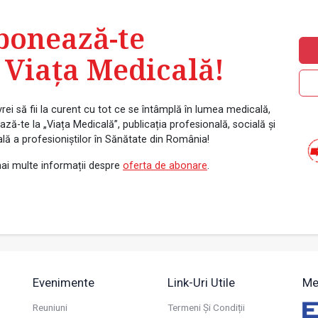
bonează-te
 Viața Medicală!
rei să fii la curent cu tot ce se întâmplă în lumea medicală,
ză-te la „Viața Medicală”, publicația profesională, socială și
ală a profesioniștilor în Sănătate din România!
ai multe informații despre
oferta de abonare
.
Evenimente
Link-Uri Utile
Me
Reuniuni
Termeni Și Condiții