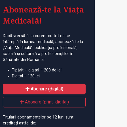
Abonează-te la Viața
Medicală!
Dacă vrei să fii la curent cu tot ce se
întâmplă în lumea medicală, abonează-te la
„Viața Medicală”, publicația profesională,
socială și culturală a profesioniștilor în
Sănătate din România!
Tipărit + digital – 200 de lei
Digital – 120 lei
Abonare (digital)
Abonare (print+digital)
Titularii abonamentelor pe 12 luni sunt
creditați astfel de: