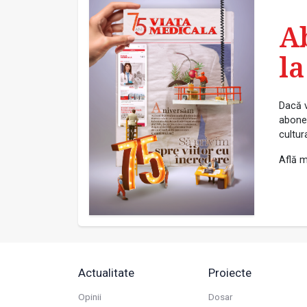
A
la
Dacă v
abonea
cultur
Află m
Actualitate
Proiecte
Opinii
Dosar