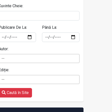
Cuvinte Cheie:
Publicare De La:
Până La:
Autor:
--
Ediție:
--
Caută în Site