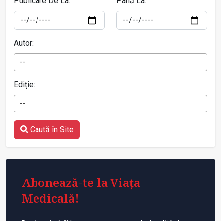
Publicare De La:
Până La:
Autor:
--
Ediție:
--
Caută în Site
Abonează-te la Viața
Medicală!