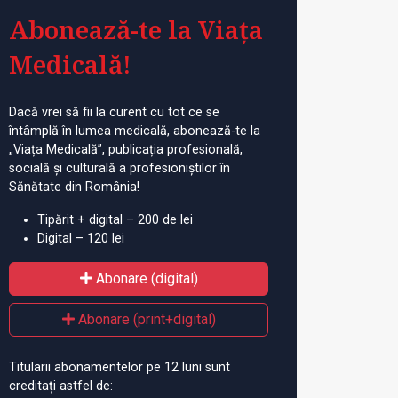
Abonează-te la Viața
Medicală!
Dacă vrei să fii la curent cu tot ce se
întâmplă în lumea medicală, abonează-te la
„Viața Medicală”, publicația profesională,
socială și culturală a profesioniștilor în
Sănătate din România!
Tipărit + digital – 200 de lei
Digital – 120 lei
Abonare (digital)
Abonare (print+digital)
Titularii abonamentelor pe 12 luni sunt
creditați astfel de: