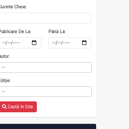
Cuvinte Cheie:
Publicare De La:
Până La:
Autor:
--
Ediție:
--
Caută în Site