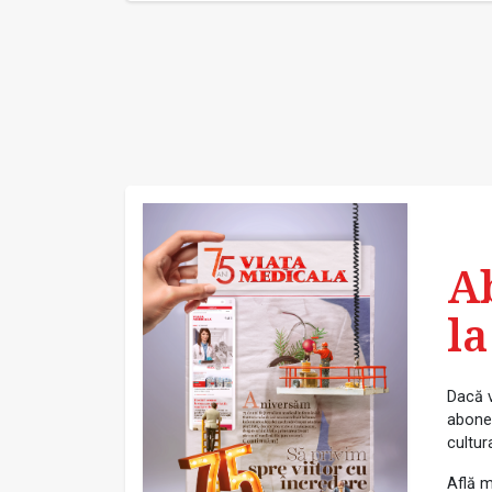
A
la
Dacă v
abonea
cultur
Află m