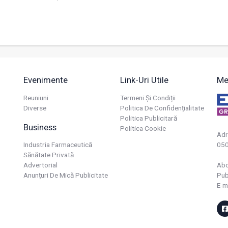
Evenimente
Link-Uri Utile
Me
Reuniuni
Termeni Și Condiții
Diverse
Politica De Confidențialitate
Politica Publicitară
Business
Politica Cookie
Adr
Industria Farmaceutică
050
Sănătate Privată
Advertorial
Ab
Anunțuri De Mică Publicitate
Pub
E-m