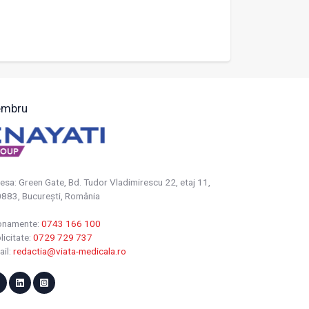
mbru
esa: Green Gate, Bd. Tudor Vladimirescu 22, etaj 11,
883, Bucureşti, România
onamente:
0743 166 100
licitate:
0729 729 737
ail:
redactia@viata-medicala.ro