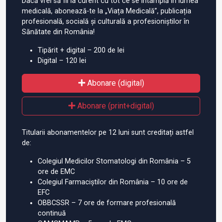
Dacă vrei să fii la curent cu tot ce se întâmplă în lumea
medicală, abonează-te la „Viața Medicală”, publicația
profesională, socială și culturală a profesioniștilor în
Sănătate din România!
Tipărit + digital – 200 de lei
Digital – 120 lei
Abonare (digital)
Abonare (print+digital)
Titularii abonamentelor pe 12 luni sunt creditați astfel
de:
Colegiul Medicilor Stomatologi din România – 5
ore de EMC
Colegiul Farmaciștilor din România – 10 ore de
EFC
OBBCSSR – 7 ore de formare profesională
continuă