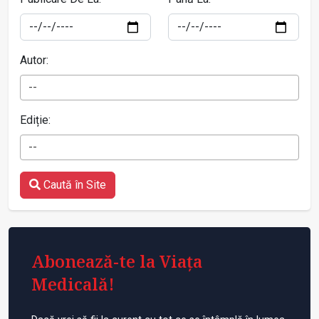
Autor:
--
Ediție:
--
Caută în Site
Abonează-te la Viața
Medicală!