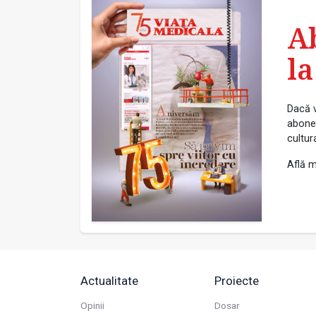
A
la
Dacă v
abonea
cultur
Află m
Actualitate
Proiecte
Opinii
Dosar