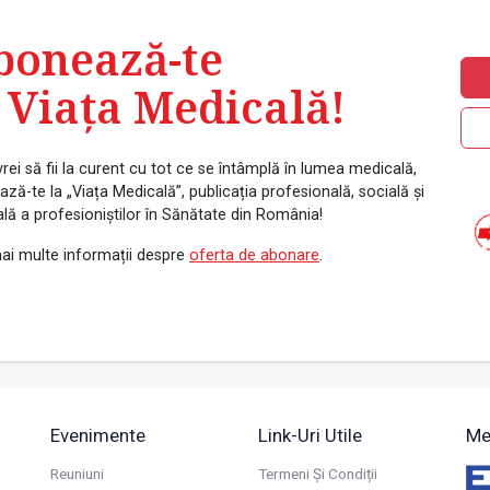
bonează-te
 Viața Medicală!
rei să fii la curent cu tot ce se întâmplă în lumea medicală,
ză-te la „Viața Medicală”, publicația profesională, socială și
ală a profesioniștilor în Sănătate din România!
ai multe informații despre
oferta de abonare
.
Evenimente
Link-Uri Utile
Me
Reuniuni
Termeni Și Condiții