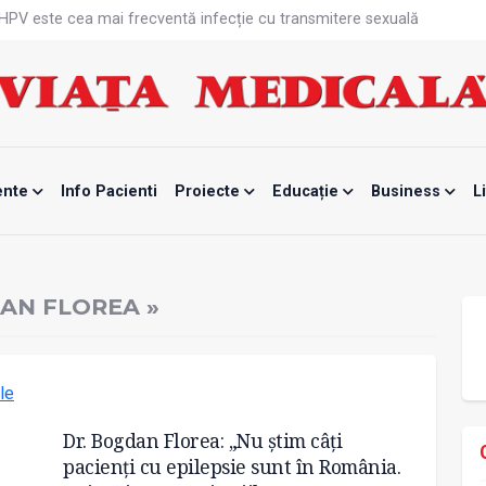
că HPV este cea mai frecventă infecție cu transmitere sexuală
n fabrici ar pune pacienții în pericol
 specialist
mente, blocată temporar
ri de la specialiști
eala mintală și caniculă?
tă sportivelor
unui vaccin împotriva tulpinei Bundibugyo a virusului Ebola
ente
Info Pacienti
Proiecte
Educație
Business
L
ănătatea mamei și copilului
e Enescu, la ceas aniversar
AN FLOREA »
Dr. Bogdan Florea: „Nu știm câți
pacienți cu epilepsie sunt în România.