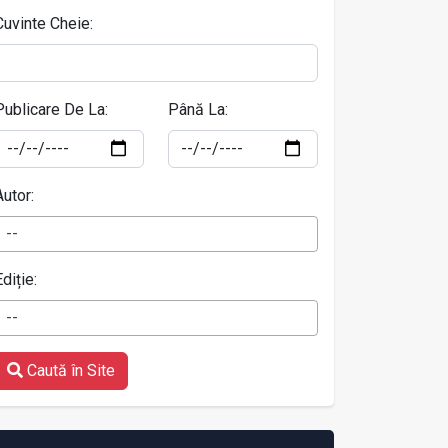
Cuvinte Cheie:
Publicare De La:
Până La:
Autor:
--
Ediție:
--
Caută în Site