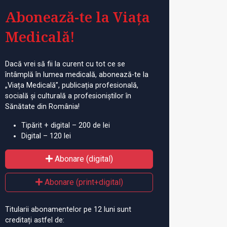
Abonează-te la Viața
Medicală!
Dacă vrei să fii la curent cu tot ce se
întâmplă în lumea medicală, abonează-te la
„Viața Medicală”, publicația profesională,
socială și culturală a profesioniștilor în
Sănătate din România!
Tipărit + digital – 200 de lei
Digital – 120 lei
Abonare (digital)
Abonare (print+digital)
Titularii abonamentelor pe 12 luni sunt
creditați astfel de: