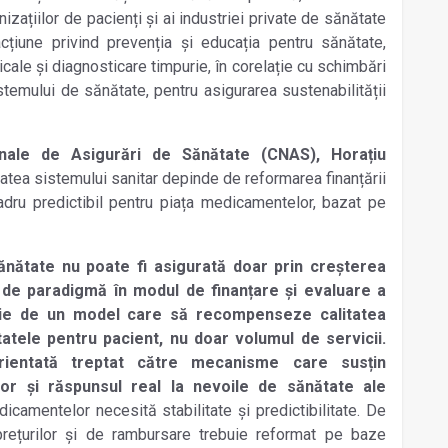
zațiilor de pacienți și ai industriei private de sănătate
cțiune privind prevenția și educația pentru sănătate,
cale și diagnosticare timpurie, în corelație cu schimbări
istemului de sănătate, pentru asigurarea sustenabilității
onale de Asigurări de Sănătate (CNAS), Horațiu
itatea sistemului sanitar depinde de reformarea finanțării
adru predictibil pentru piața medicamentelor, bazat pe
sănătate nu poate fi asigurată doar prin creșterea
e de paradigmă în modul de finanțare și evaluare a
ie de un model care să recompenseze calitatea
ltatele pentru pacient, nu doar volumul de servicii.
orientată treptat către mecanisme care susțin
lor și răspunsul real la nevoile de sănătate ale
icamentelor necesită stabilitate și predictibilitate. De
rețurilor și de rambursare trebuie reformat pe baze