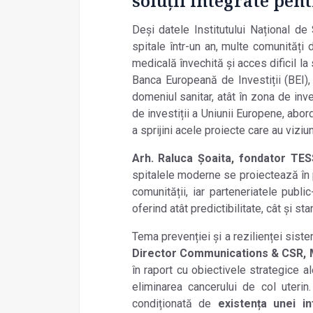
soluții integrate pen
Deși datele Institutului Na
țional de
spitale într-un an, multe comunități
medicală învechită și acces dificil la 
Banca Europeană de Investiții (BEI),
domeniul sanitar, atât în zona de inve
de investiții a Uniunii Europene, abo
a sprijini acele proiecte care au vizi
Arh. Raluca Șoaita, fondator T
spitalele
moderne se proiectează în p
comunității, iar parteneriatele publi
oferind atât predictibilitate, cât și s
Tema prevenției și a rezilienței sist
Director Communications & CSR,
în raport cu obiectivele strategice 
eliminarea cancerului de col uterin
condiționată de
existența unei in