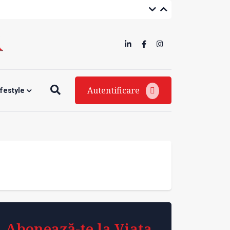
Autentificare
ifestyle
Abonează-te la Viața