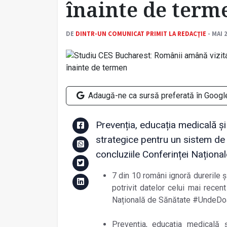
înainte de term
DE
DINTR-UN COMUNICAT PRIMIT LA REDACŢIE
- MAI 
Adaugă-ne ca sursă preferată în Googl
Prevenția, educația medicală și 
strategice pentru un sistem de s
concluziile Conferinței Națion
7 din 10 români ignoră durerile 
potrivit datelor celui mai rec
Națională de Sănătate #UndeDo
Prevenția, educația medicală ș