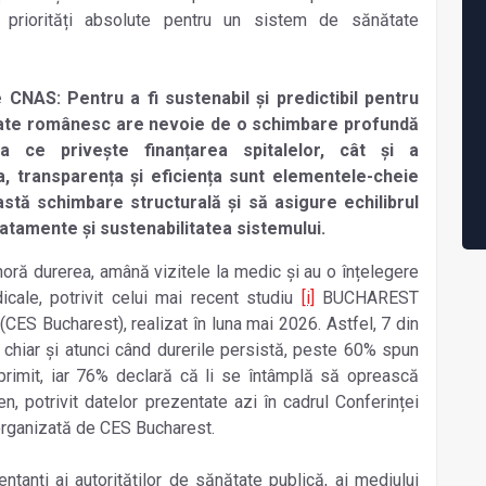
t priorități absolute pentru un sistem de sănătate
CNAS: Pentru a fi sustenabil și predictibil pentru
nătate românesc are nevoie de o schimbare profundă
 ce privește finanțarea spitalelor, cât și a
 transparența și eficiența sunt elementele-cheie
stă schimbare structurală și să asigure echilibrul
ratamente și sustenabilitatea sistemului.
oră durerea, amână vizitele la medic și au o înțelegere
icale, potrivit celui mai recent studiu
[i]
BUCHAREST
CES Bucharest),
r
ealizat
în luna mai 2026. Astfel, 7 din
chiar și atunci când durerile persistă, peste 60% spun
primit, iar 76% declară că li se întâmplă să oprească
n, potrivit datelor prezentate azi în cadrul Conferinței
rganizată de CES Bucharest.
ntanți ai autorităților de sănătate publică, ai mediului