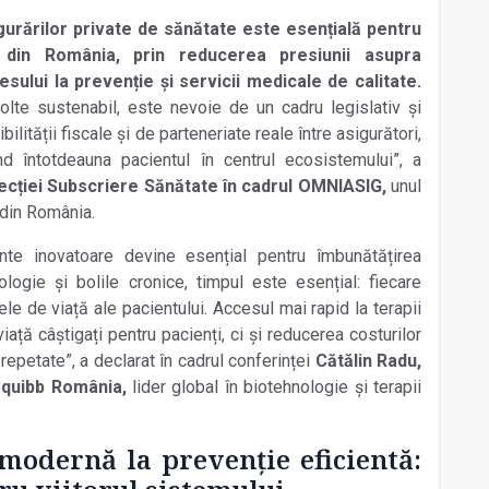
gur
ă
rilor private de s
ă
n
ă
tate este esen
ț
ial
ă
pentru
l din Rom
â
nia, prin reducerea presiunii asupra
esului la preven
ț
ie
ș
i servicii medicale de calitate.
lte sustenabil, este nevoie de un cadru legislativ
ș
i
bilit
ăț
ii fiscale
ș
i de parteneriate reale
î
ntre asigur
ă
tori,
nd
î
ntotdeauna pacientul
î
n centrul ecosistemului”,
a
recției Subscriere Sănătate în cadrul OMNIASIG,
unul
i din România.
nte inovatoare devine esențial pentru îmbunătățirea
cologie și bolile cronice, timpul este esențial: fiecare
ele de viață ale pacientului. Accesul mai rapid la terapii
ață câștigați pentru pacienți, ci și reducerea costurilor
 repetate”, a declarat în cadrul conferinței
Cătălin Radu,
Squibb România,
lider global în biotehnologie și terapii
 modernă la prevenție eficientă: