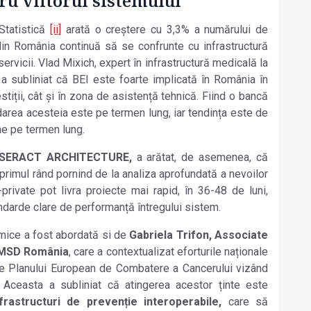
tru viitorul sistemului
 Statistică
[ii]
arată o creștere cu 3,3% a numărului de
 din România continuă să se confrunte cu infrastructură
servicii. Vlad Mixich, expert în infrastructură medicală la
 a subliniat că BEI este foarte implicată în România în
stiții, cât și în zona de asistență tehnică. Fiind o bancă
rdarea acesteia este pe termen lung, iar tendin
ța
este de
une pe termen lung.
ESSERACT ARCHITECTURE,
a arătat, de asemenea, că
rimul rând pornind de la analiza aprofundată a nevoilor
c-private pot livra proiecte mai rapid, în 36-48 de luni,
tandarde clare de performanță întregului sistem.
emice a fost abordată si de
Gabriela Trifon, Associate
 MSD România
, care a contextualizat eforturile naționale
ale Planului European de Combatere a Cancerului vizând
. Aceasta a subliniat că atingerea acestor ținte este
frastructuri de prevenție interoperabile,
care să