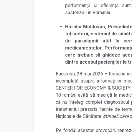
performanță și eficiență sun
sustenabil în România.
Horațiu Moldovan, Președinte 
toți actorii, sistemul de să
de paradigmă atât în ceea
medicamentelor. Performanța,
care trebuie să ghideze acea
dintre accesul pacienților la t
București, 28 mai 2026 –
Românii ign
incompletă asupra informațiilor med
CENTER FOR ECONOMY & SOCIETY (
10 români evită să meargă la medic 
că nu înțeleg complet diagnosticul 
tratamentul prescris înainte de terme
Naționale de Sănătate
#UndeDoare
o
Pe fondul acestor provocări, repreze