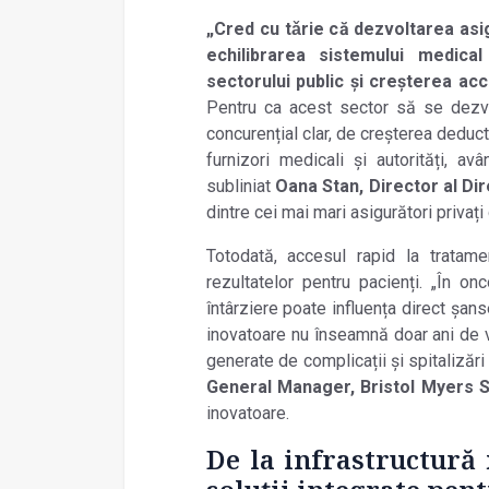
„Cred cu t
ǎ
rie c
ă
dezvoltarea asi
echilibrarea sistemului medica
sectorului public
ș
i cre
ș
terea acc
Pentru ca acest sector s
ă
se dezvo
concuren
ț
ial clar, de cre
ș
terea deducti
furnizori medicali
ș
i autorit
ăț
i, av
â
subliniat
Oana Stan, Director al Di
dintre cei mai mari asigurători privaț
Totodată, accesul rapid la tratame
rezultatelor pentru pacienți. „În on
întârziere poate influența direct șans
inovatoare nu înseamnă doar ani de vi
generate de complicații și spitalizări
General Manager, Bristol Myers 
inovatoare.
De la infrastructură