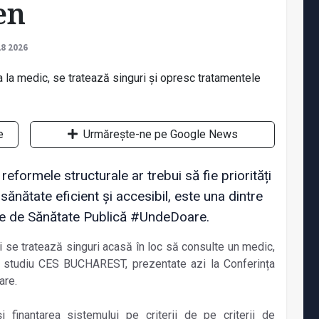
en
28 2026
e
Urmărește-ne pe Google News
reformele structurale ar trebui să fie priorități
ănătate eficient și accesibil, este una dintre
ale de Sănătate Publică #UndeDoare.
și se tratează singuri acasă în loc să consulte un medic,
ent studiu CES BUCHAREST, prezentate azi la
Conferința
are.
i finanțarea sistemului pe criterii de pe criterii de