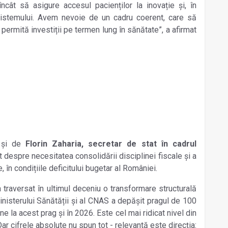
încât să asigure accesul pacienților la inovație și, în
l sistemului. Avem nevoie de un cadru coerent, care să
ă permită investiții pe termen lung în sănătate”,
a afirmat
t și de
Florin Zaharia, secretar de stat în cadrul
it despre
necesitatea consolidării disciplinei fiscale și a
e, în condițiile deficitului bugetar al României.
traversat în ultimul deceniu o transformare structurală
inisterului Sănătății şi al CNAS a depăşit pragul de 100
ne la acest prag și în 2026.
Este cel mai ridicat nivel din
ar cifrele absolute nu spun tot - relevantă este direcția: