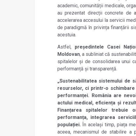
academic, comunității medicale, organi
au prezentat direcții concrete de a
accelerarea accesului la servicii medi
de paradigmă în privința finanțării s
acestuia.
Astfel,
președintele Casei Nați
Moldovan
, a subliniat că sustenabil
spitalelor și de consolidarea unui c
performanță și transparență.
„Sustenabilitatea sistemului de 
resurselor, ci printr-o schimbar
performanței.
România are nevo
actului medical, eficiența și rezu
Finanțarea spitalelor trebuie 
performanța, integrarea servicii
populației.
În același timp, piața med
aceea, mecanismul de stabilire a p