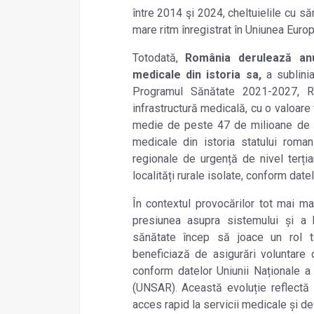
între 2014 şi 2024, cheltuielile cu s
mare ritm înregistrat în Uniunea Euro
Totodat
ă,
România derulează anu
medicale din istoria sa,
a sublini
Programul Sănătate 2021-2027, 
infrastructură medicală, cu o valoare
medie de peste 47 de milioane de eu
medicale din istoria statului roman 
regionale de urgență de nivel terțiar
localități rurale isolate, conform date
În contextul provocărilor tot mai ma
presiunea asupra sistemului și a b
sănătate încep să joace un rol t
beneficiază de asigurări voluntare 
conform datelor Uniunii Naționale a
(UNSAR).
Această evoluție reflectă
acces rapid la servicii medicale și de 